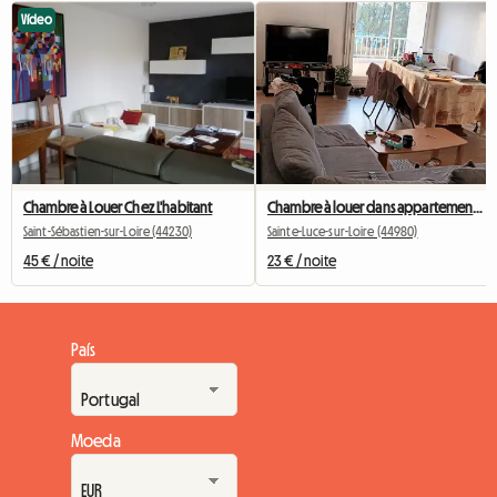
Vídeo
Chambre à Louer Chez L'habitant
Chambre à louer dans appartement partagé
Saint-Sébastien-sur-Loire (44230)
Sainte-Luce-sur-Loire (44980)
45 € / noite
23 € / noite
País
Moeda