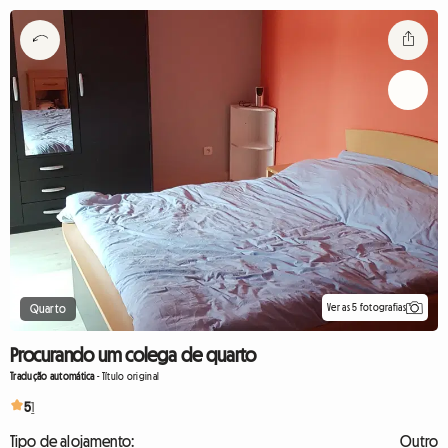
Ver as 5 fotografias
Quarto
Procurando um colega de quarto
Tradução automática
-
Título original
5
1
Tipo de alojamento:
Outro