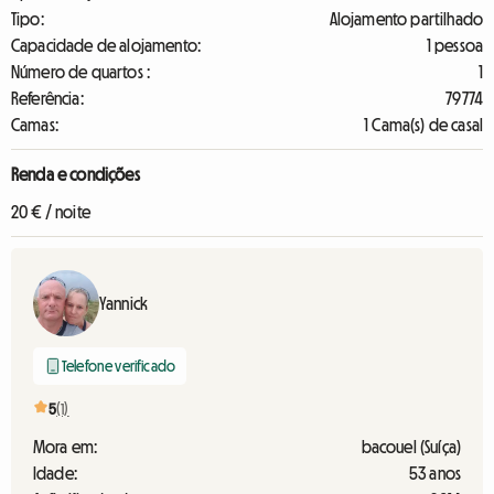
Tipo:
Alojamento partilhado
Capacidade de alojamento:
1 pessoa
Número de quartos :
1
Referência:
79774
Camas:
1 Cama(s) de casal
Renda e condições
20 € / noite
Yannick
Telefone verificado
5
(1)
Mora em:
bacouel (Suíça)
Idade:
53 anos