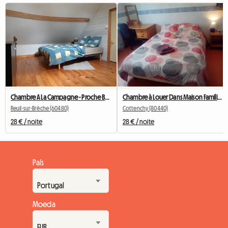
Chambre A La Campagne - Proche Beauvais
Chambre à Louer Dans Maison Familiale,15mn d'Amiens
Reuil-sur-Brèche (60480)
Cottenchy (80440)
28 € / noite
28 € / noite
País
Moeda