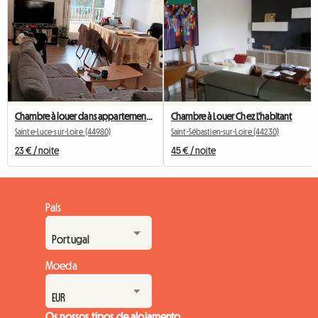
Chambre à louer dans appartement partagé
Chambre à Louer Chez L'habitant
Sainte-Luce-sur-Loire (44980)
Saint-Sébastien-sur-Loire (44230)
23 € / noite
45 € / noite
País
Moeda
Os nossos tipos de alojamento