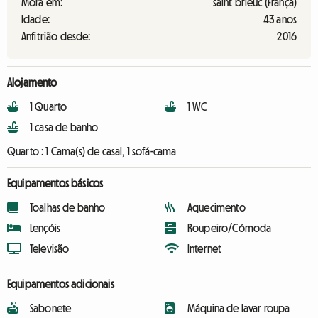
Mora em:
saint brieuc (França)
Idade:
43 anos
Anfitrião desde:
2016
Alojamento
1 Quarto
1 WC
1 casa de banho
Quarto :
1 Cama(s) de casal, 1 sofá-cama
Equipamentos básicos
Toalhas de banho
Aquecimento
Lençóis
Roupeiro/Cómoda
Televisão
Internet
Equipamentos adicionais
Sabonete
Máquina de lavar roupa