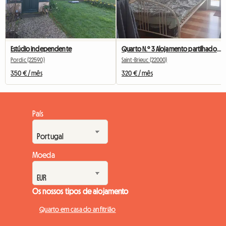
Estúdio independente
Quarto N.º 3 Alojamento partilhado St Brieuc Fac IUT 260 €
Pordic (22590)
Saint-Brieuc (22000)
350 € / mês
320 € / mês
País
Moeda
Os nossos tipos de alojamento
Quarto em casa do anfitrião