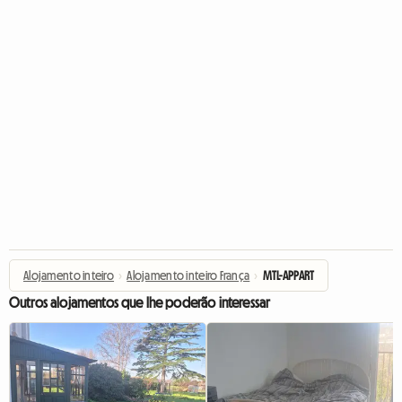
Alojamento inteiro
›
Alojamento inteiro França
›
MTL-APPART
Outros alojamentos que lhe poderão interessar