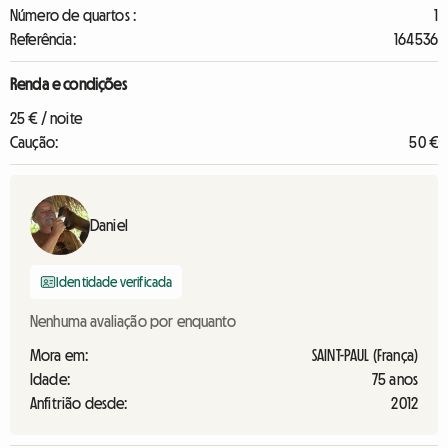
Número de quartos :
1
Referência:
164536
Renda e condições
25 € / noite
Caução:
50 €
Daniel
Identidade verificada
Nenhuma avaliação por enquanto
Mora em:
SAINT-PAUL (França)
Idade:
75 anos
Anfitrião desde:
2012