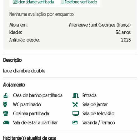
Identidade verificada
Telefone verificado
Nenhuma avaliação por enquanto
Mora em:
Villeneuve Saint Georges (França)
Idade:
54 anos
Anfitrião desde:
2023
Descrição
Loue chambre double
Alojamento
Casa de banho partilhada
Entrada
WC partilhado
Sala de jantar
Cozinha partilhada
Sala de televisão
Sala de estar a partilhar
Varanda / Terraço
Habitante(s) atual(is) da casa