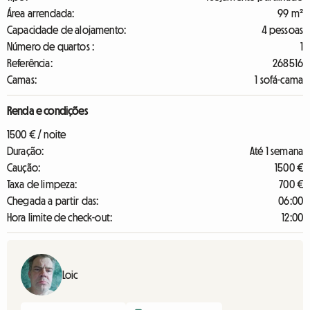
Área arrendada:
99 m²
Capacidade de alojamento:
4 pessoas
Número de quartos :
1
Referência:
268516
Camas:
1 sofá-cama
Renda e condições
1500 € / noite
Duração:
Até 1 semana
Caução:
1500 €
Taxa de limpeza:
700 €
Chegada a partir das:
06:00
Hora limite de check-out:
12:00
Loic