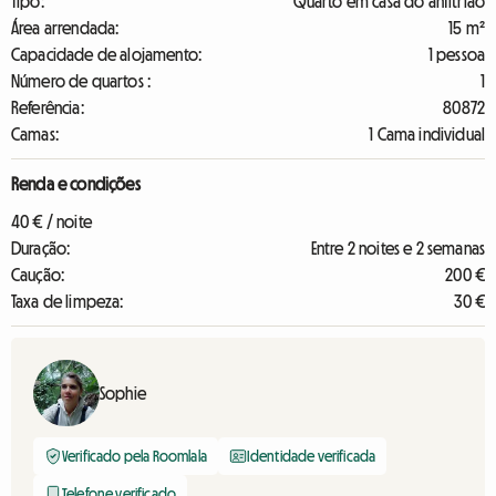
Tipo:
Quarto em casa do anfitrião
Área arrendada:
15 m²
Capacidade de alojamento:
1 pessoa
Número de quartos :
1
Referência:
80872
Camas:
1 Cama individual
Renda e condições
40 € / noite
Duração:
Entre 2 noites e 2 semanas
Caução:
200 €
Taxa de limpeza:
30 €
Sophie
Verificado pela Roomlala
Identidade verificada
Telefone verificado