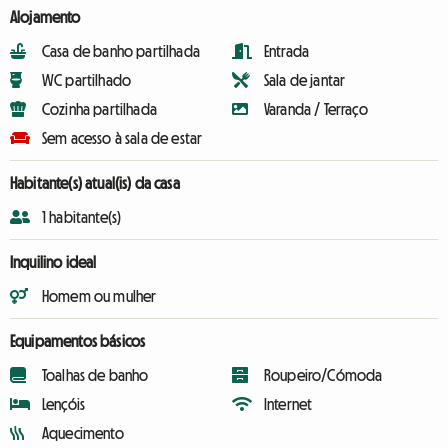
Alojamento
Casa de banho partilhada
Entrada
WC partilhado
Sala de jantar
Cozinha partilhada
Varanda / Terraço
Sem acesso à sala de estar
Habitante(s) atual(is) da casa
1 habitante(s)
Inquilino ideal
Homem ou mulher
Equipamentos básicos
Toalhas de banho
Roupeiro/Cómoda
Lençóis
Internet
Aquecimento