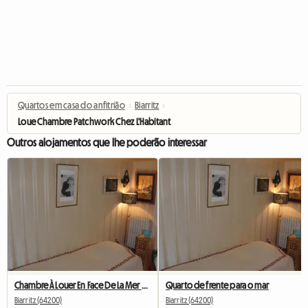
Quartos em casa do anfitrião
›
Biarritz
›
Loue Chambre Patchwork Chez L'Habitant
Outros alojamentos que lhe poderão interessar
Chambre À Louer En Face De La Mer Biarritz Centre Ville
Quarto de frente para o mar
Biarritz (64200)
Biarritz (64200)