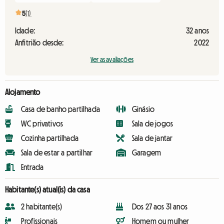
5
(1)
Idade:
32 anos
Anfitrião desde:
2022
Ver as avaliações
Alojamento
Casa de banho partilhada
Ginásio
WC privativos
Sala de jogos
Cozinha partilhada
Sala de jantar
Sala de estar a partilhar
Garagem
Entrada
Habitante(s) atual(is) da casa
2 habitante(s)
Dos 27 aos 31 anos
Profissionais
Homem ou mulher