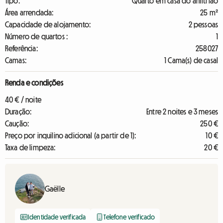
Tipo:
Quarto em casa do anfitrião
Área arrendada:
25 m²
Capacidade de alojamento:
2 pessoas
Número de quartos :
1
Referência:
258027
Camas:
1 Cama(s) de casal
Renda e condições
40 € / noite
Duração:
Entre 2 noites e 3 meses
Caução:
250 €
Preço por inquilino adicional (a partir de 1):
10 €
Taxa de limpeza:
20 €
Gaëlle
Identidade verificada
Telefone verificado