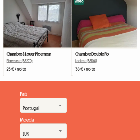
Vídeo
Chambre à Louer Ploemeur
Chambre Double Flo
Ploemeur (56270)
Lorient (56100)
25 € / noite
38 € / noite
País
Moeda