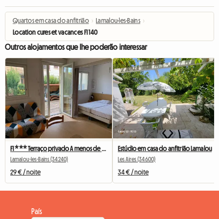
Quartos em casa do anfitrião
›
Lamalou-les-Bains
›
Location cures et vacances F1 140
Outros alojamentos que lhe poderão interessar
F1 *** Terraço privado A menos de 100 m dos banhos termais
Estúdio em casa do anfitrião Lamalou
Lamalou-les-Bains (34240)
Les Aires (34600)
29 € / noite
34 € / noite
País