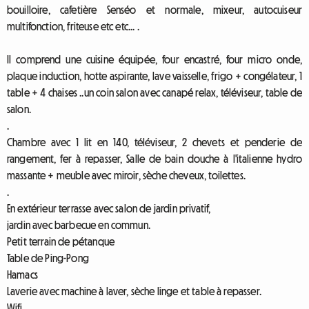
bouilloire, cafetière Senséo et normale, mixeur, autocuiseur
multifonction, friteuse etc etc... .
Il comprend une cuisine équipée, four encastré, four micro onde,
plaque induction, hotte aspirante, lave vaisselle, frigo + congélateur, 1
table + 4 chaises ..un coin salon avec canapé relax, téléviseur, table de
salon.
.
Chambre avec 1 lit en 140, téléviseur, 2 chevets et penderie de
rangement, fer à repasser, Salle de bain douche à l'italienne hydro
massante + meuble avec miroir, sèche cheveux, toilettes.
.
En extérieur terrasse avec salon de jardin privatif,
jardin avec barbecue en commun.
Petit terrain de pétanque
Table de Ping-Pong
Hamacs
Laverie avec machine à laver, sèche linge et table à repasser.
Wifi