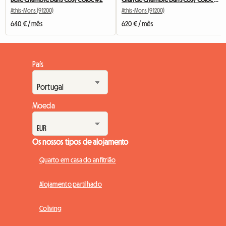
Athis-Mons (91200)
Athis-Mons (91200)
640 € / mês
620 € / mês
País
Moeda
Os nossos tipos de alojamento
Quarto em casa do anfitrião
Alojamento partilhado
Coliving