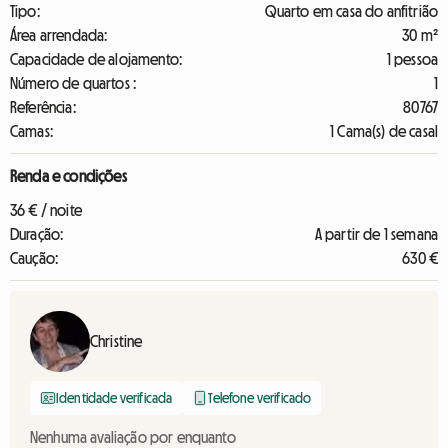
Tipo:
Quarto em casa do anfitrião
Área arrendada:
30 m²
Capacidade de alojamento:
1 pessoa
Número de quartos :
1
Referência:
80767
Camas:
1 Cama(s) de casal
Renda e condições
36 € / noite
Duração:
A partir de 1 semana
Caução:
630 €
Christine
Identidade verificada
Telefone verificado
Nenhuma avaliação por enquanto