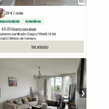
6
29 € / noite
Resposta rápida
Instantânea
4.5 (3) |
Quarto para alugar
jamento partilhado | Éragny (95610) | 12 M2
ama(s) | Mínimo de 1 semana
Ver anúncio
❯