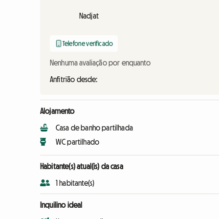
Nadjat
Telefone verificado
Nenhuma avaliação por enquanto
Anfitrião desde:
Alojamento
Casa de banho partilhada
WC partilhado
Habitante(s) atual(is) da casa
1 habitante(s)
Inquilino ideal