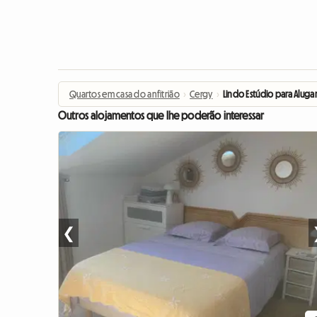
Quartos em casa do anfitrião
›
Cergy
›
Lindo Estúdio para Aluga
Outros alojamentos que lhe poderão interessar
❮