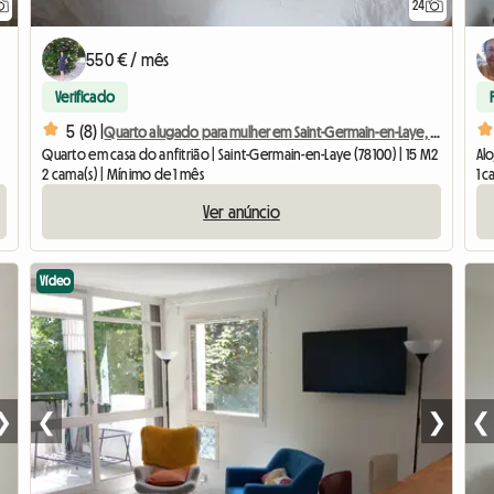
24
550 € / mês
Verificado
5 (8) |
Quarto alugado para mulher em Saint-Germain-en-Laye, a 1 hora de Paris
Quarto em casa do anfitrião | Saint-Germain-en-Laye (78100) | 15 M2
Alo
2 cama(s) | Mínimo de 1 mês
1 c
Ver anúncio
Vídeo
❯
❮
❯
❮