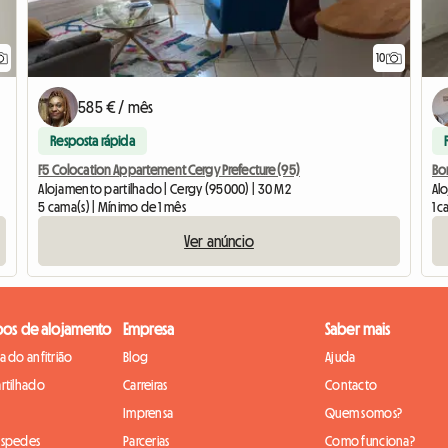
10
585 € / mês
Resposta rápida
F5 Colocation Appartement Cergy Prefecture (95)
Alojamento partilhado | Cergy (95000) | 30 M2
Al
5 cama(s) | Mínimo de 1 mês
1 c
Ver anúncio
pos de alojamento
Empresa
Saber mais
 do anfitrião
Blog
Ajuda
rtilhado
Carreiras
Contacto
Imprensa
Quem somos?
óspedes
Parcerias
Como funciona?