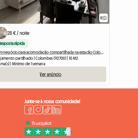
8
28 € / noite
Resposta rápida
Bom negócio para acomodação compartilhada na estação Colombes Stade
ojamento partilhado | Colombes (92700) | 10 M2
ama(s) | Mínimo de 1 semana
Ver anúncio
Junte-se à nossa comunidade!