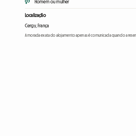
Homem ou mulher
Localização
Cergy, França
A morada exata do alojamento apenas é comunicada quando a reser