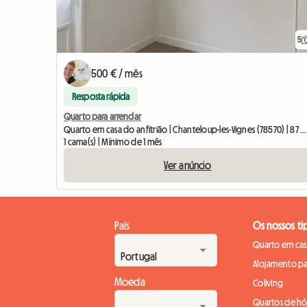
5
500 € / mês
Resposta rápida
Quarto para arrendar
Quarto em casa do anfitrião | Chanteloup-les-Vignes (78570) | 87 M2
1 cama(s) | Mínimo de 1 mês
Ver anúncio
País
Os nossos ti
Quarto em casa
Alojamento pa
Moeda
Coliving
Quartos de h