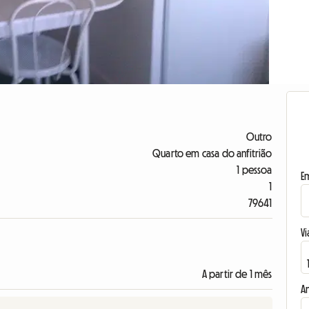
Outro
Quarto em casa do anfitrião
1 pessoa
E
1
79641
Vi
A partir de 1 mês
A