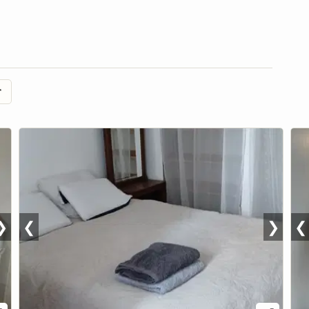
r
❯
❮
❯
❮