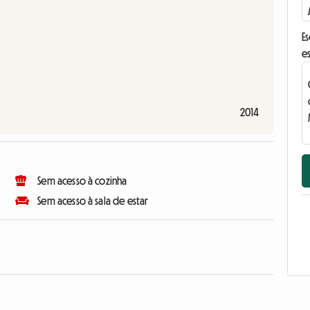
E
e
2014
Sem acesso à cozinha
Sem acesso à sala de estar