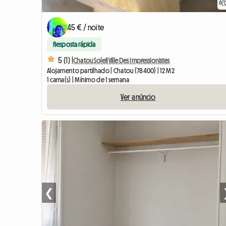
6
45 € / noite
Resposta rápida
5 (1) |
Chatou Soleil Ville Des Impressionistes
Alojamento partilhado | Chatou (78400) | 12 M2
1 cama(s) | Mínimo de 1 semana
Ver anúncio
❮