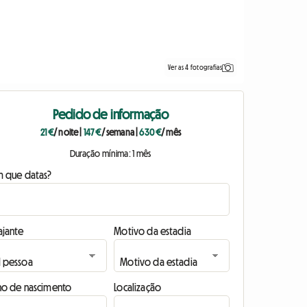
Ver as 4 fotografias
Pedido de informação
21 €
/ noite
|
147 €
/ semana
|
630 €
/ mês
Duração mínima: 1 mês
m que datas?
ajante
Motivo da estadia
no de nascimento
Localização