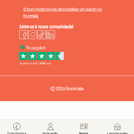
12 bons motivos para disponibilizar um quarto no
Roomlala
Junte-se à nossa comunidade!
© 2026 Roomlala
Como funciona
Iniciar sessão
Registar
+ anunciar quarto