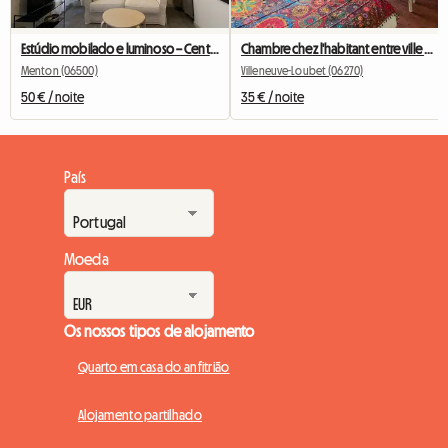
Estúdio mobilado e luminoso – Centro de Menton – Estação e praia a pé
Chambre chez l'habitant entre ville et campagne
Menton (06500)
Villeneuve-Loubet (06270)
50 € / noite
35 € / noite
País
Moeda
Os nossos tipos de alojamento
Quarto em casa do anfitrião
Alojamento partilhado