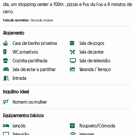
dia, um shopping center a 700m , pizzas e Puy du Fou a 8 minutos de
carro.
Tradução automática
-
Descrição original
Alojamento
Casa de banho privativa
Sala de jogos
WC privativos
Sala de jantar
Cozinha partilhada
Sala de televisão
Sala de estar a partilhar
Varanda / Terraço
Entrada
Inquilino ideal
Homem ou mulher
Equipamentos básicos
Lençóis
Roupeiro/Cómoda
Televisão
Internet