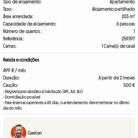
Tipo de alojamento:
Apartamento
Tipo:
Alojamento partilhado
Área arrendada:
203 m²
Capacidade de alojamento:
6 pessoas
Número de quartos :
1
Referência:
259397
Camas:
1 Cama(s) de casal
Renda e condições
499 € / mês
Duração:
A partir de 2 meses
Caução:
500 €
- Elegível para subsídios à habitação (APL, ALF, ALS)
- Domiciliação possível
- Para reservas superiores a 45 dias, o arrendamento deve terminar no último
dia do mês.
Gaetan