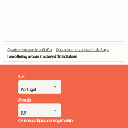
Quartos em casa do anfitrião
›
Quartos em casa do anfitrião Suíça
›
I am offering a room in a shared flat in Stalden
País
Moeda
Os nossos tipos de alojamento