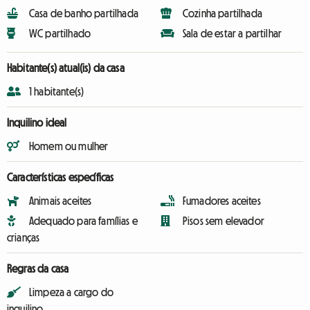
Casa de banho partilhada
Cozinha partilhada
WC partilhado
Sala de estar a partilhar
Habitante(s) atual(is) da casa
1 habitante(s)
Inquilino ideal
Homem ou mulher
Características específicas
Animais aceites
Fumadores aceites
Adequado para famílias e
Pisos sem elevador
crianças
Regras da casa
Limpeza a cargo do
inquilino