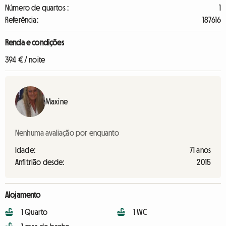
Número de quartos :
1
Referência:
187616
Renda e condições
394 € / noite
Maxine
Nenhuma avaliação por enquanto
Idade:
71 anos
Anfitrião desde:
2015
Alojamento
1 Quarto
1 WC