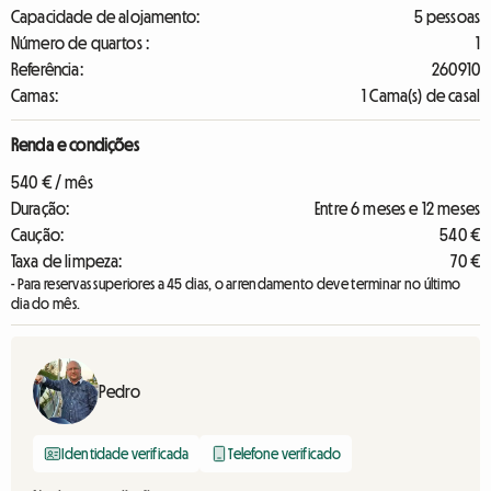
Capacidade de alojamento:
5 pessoas
Número de quartos :
1
Referência:
260910
Camas:
1 Cama(s) de casal
Renda e condições
540 € / mês
Duração:
Entre 6 meses e 12 meses
Caução:
540 €
Taxa de limpeza:
70 €
- Para reservas superiores a 45 dias, o arrendamento deve terminar no último
dia do mês.
Pedro
Identidade verificada
Telefone verificado