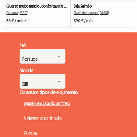
Quarto muito amplo, confortável e exterior
Sala Salmão
Coslada (28821)
Alcalá de Henares (28801)
35 € / noite
390 € / mês
País
Moeda
Os nossos tipos de alojamento
Quarto em casa do anfitrião
Alojamento partilhado
Coliving