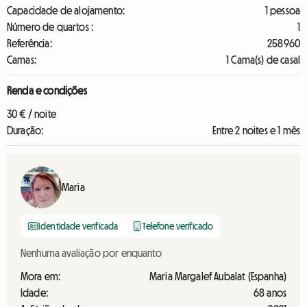
Capacidade de alojamento:
1 pessoa
Número de quartos :
1
Referência:
258960
Camas:
1 Cama(s) de casal
Renda e condições
30 € / noite
Duração:
Entre 2 noites e 1 mês
Maria
Identidade verificada
Telefone verificado
Nenhuma avaliação por enquanto
Mora em:
Maria Margalef Aubalat (Espanha)
Idade:
68 anos