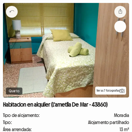
Ver as 7 fotografias
Quarto
Habitacion en alquiler (L'ametlla De Mar - 43860)
Tipo de alojamento:
Moradia
Tipo:
Alojamento partilhado
Área arrendada:
13 m²