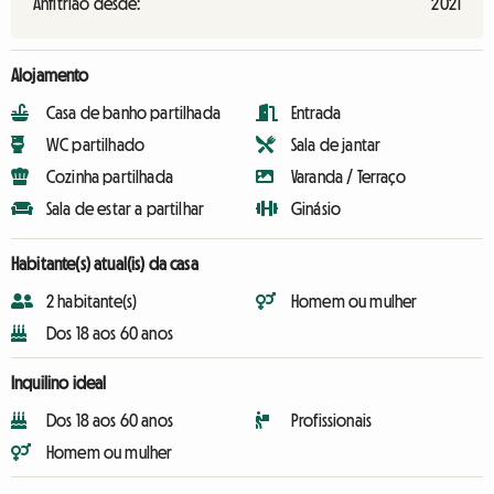
Anfitrião desde:
2021
Alojamento
Casa de banho partilhada
Entrada
WC partilhado
Sala de jantar
Cozinha partilhada
Varanda / Terraço
Sala de estar a partilhar
Ginásio
Habitante(s) atual(is) da casa
2 habitante(s)
Homem ou mulher
Dos 18 aos 60 anos
Inquilino ideal
Dos 18 aos 60 anos
Profissionais
Homem ou mulher