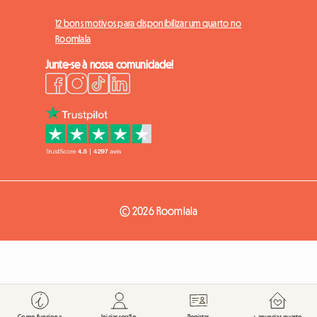
12 bons motivos para disponibilizar um quarto no
Roomlala
Junte-se à nossa comunidade!
© 2026 Roomlala