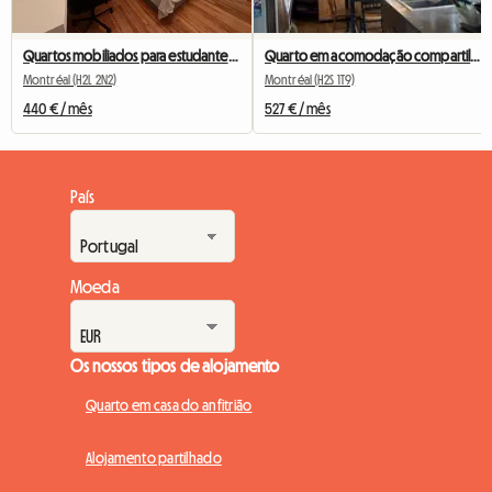
Quartos mobiliados para estudantes disponíveis para aluguel em Montreal
Quarto em acomodação compartilhada, estação de metrô Beubien
Montréal (H2L 2N2)
Montréal (H2S 1T9)
440 € / mês
527 € / mês
País
Moeda
Os nossos tipos de alojamento
Quarto em casa do anfitrião
Alojamento partilhado