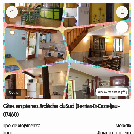
Ver as 4 fotografias
Outro
Gîtes en pierres Ardèche du Sud (Berrias-Et-Casteljau -
07460)
Tipo de alojamento:
Moradia
Tipo:
Alojamento inteiro