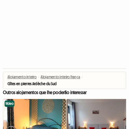
Alojamento inteiro
›
Alojamento inteiro França
›
Gîtes en pierres Ardèche du Sud
Outros alojamentos que lhe poderão interessar
Vídeo