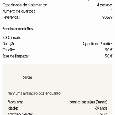
Capacidade de alojamento:
4 pessoas
Número de quartos :
1
Referência:
190579
Renda e condições
80 € / noite
Duração:
A partir de 2 noites
Caução:
90 €
Taxa de limpeza:
50 €
Serge
Nenhuma avaliação por enquanto
Mora em:
berrias-casteljau (França)
Idade:
69 anos
Anfitrião desde:
2013