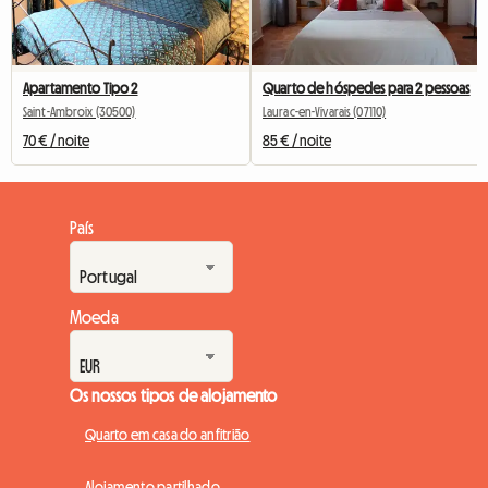
Apartamento Tipo 2
Quarto de hóspedes para 2 pessoas
Saint-Ambroix (30500)
Laurac-en-Vivarais (07110)
70 € / noite
85 € / noite
País
Moeda
Os nossos tipos de alojamento
Quarto em casa do anfitrião
Alojamento partilhado