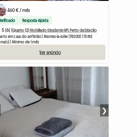
460 € / mês
Verificado
Resposta rápida
5 (6) |
Quarto (2) Mobiliado Estudante APL Perto da Estação
rto em casa do anfitrião | Mantes-la-Jolie (78200) | 15 M2
ama(s) | Mínimo de 1 mês
Ver anúncio
❯