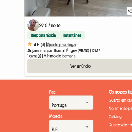
6
29 € / noite
Resposta rápida
Instantânea
4.5 (3) |
Quarto para alugar
Alojamento partilhado | Éragny (95610) | 12 M2
1 cama(s) | Mínimo de 1 semana
Ver anúncio
País
Os nossos ti
Quarto em casa
Alojamento pa
Moeda
Coliving
Quartos de h