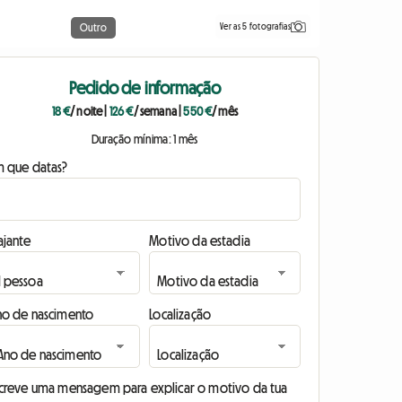
Ver as 5 fotografias
Outro
Pedido de informação
18 €
/ noite
|
126 €
/ semana
|
550 €
/ mês
Duração mínima: 1 mês
m que datas?
ajante
Motivo da estadia
no de nascimento
Localização
screve uma mensagem para explicar o motivo da tua