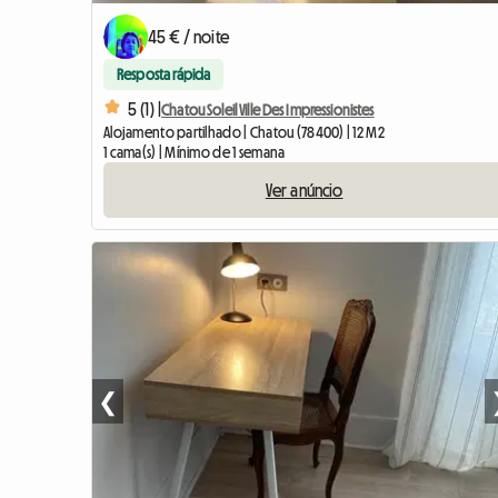
45 € / noite
Resposta rápida
5 (1) |
Chatou Soleil Ville Des Impressionistes
Alojamento partilhado | Chatou (78400) | 12 M2
1 cama(s) | Mínimo de 1 semana
Ver anúncio
❮