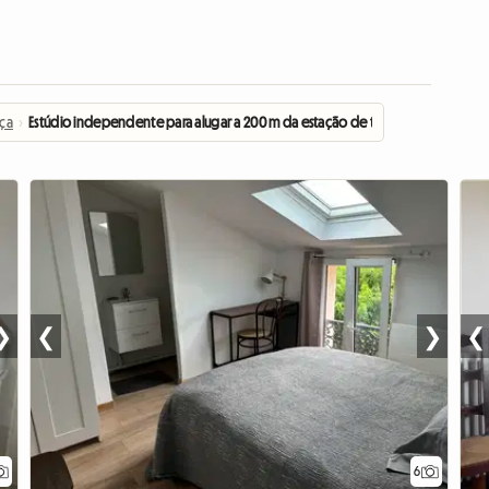
nça
›
Estúdio independente para alugar a 200 m da estação de trem Saint-Laz
❯
❮
❯
❮
6