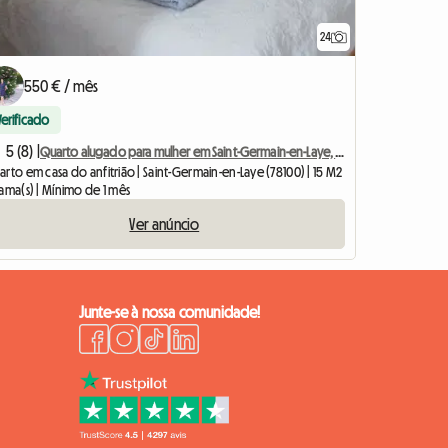
24
550 € / mês
Verificado
5 (8) |
Quarto alugado para mulher em Saint-Germain-en-Laye, a 1 hora de Paris
rto em casa do anfitrião | Saint-Germain-en-Laye (78100) | 15 M2
ama(s) | Mínimo de 1 mês
Ver anúncio
Junte-se à nossa comunidade!