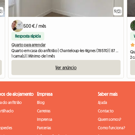
5
500 € / mês
Resposta rápida
Quarto para arrendar
Quarto em casa do anfitrião | Chanteloup-les-Vignes (78570) | 87 M2
Qua
1 cama(s) | Mínimo de 1 mês
2 c
Ver anúncio
pos de alojamento
Empresa
Saber mais
 do anfitrião
Blog
Ajuda
rtilhado
Carreiras
Contacto
Imprensa
Quem somos?
óspedes
Parcerias
Como funciona?