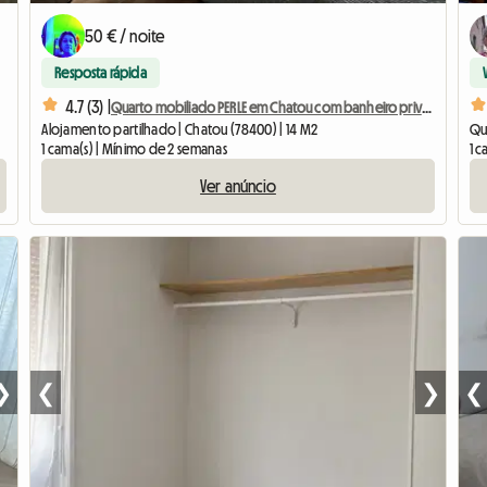
50 € / noite
Resposta rápida
4.7 (3) |
Quarto mobiliado PERLE em Chatou com banheiro privativo
Alojamento partilhado | Chatou (78400) | 14 M2
Qua
1 cama(s) | Mínimo de 2 semanas
1 c
Ver anúncio
❯
❮
❯
❮