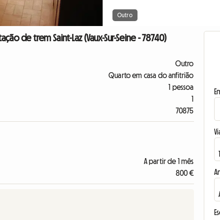
Outro
ção de trem Saint-Laz (Vaux-Sur-Seine - 78740)
Outro
Quarto em casa do anfitrião
1 pessoa
E
1
70875
Vi
A partir de 1 mês
A
800 €
E