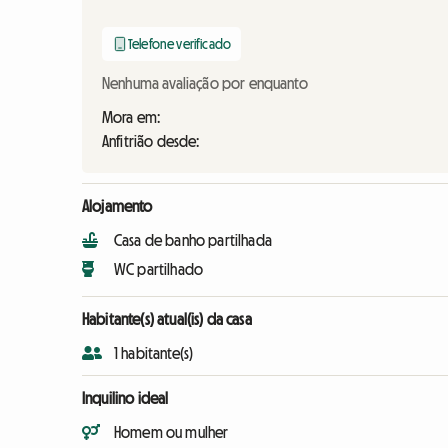
Telefone verificado
Nenhuma avaliação por enquanto
Mora em:
Anfitrião desde:
Alojamento
Casa de banho partilhada
WC partilhado
Habitante(s) atual(is) da casa
1 habitante(s)
Inquilino ideal
Homem ou mulher