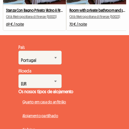
Stanza Con Bagno Privato Vicino A Firenze
Room with private bathroom and separate entrance
Città Metropolitana di Firenze (50023)
Città Metropolitana di Firenze (50023)
69 € / noite
70 € / noite
País
Moeda
Os nossos tipos de alojamento
Quarto em casa do anfitrião
Alojamento partilhado