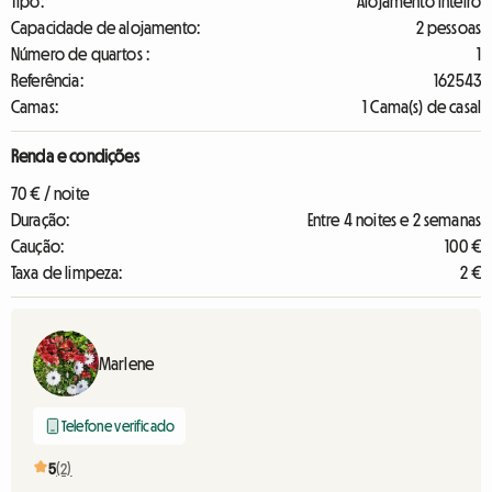
Tipo:
Alojamento inteiro
Capacidade de alojamento:
2 pessoas
Número de quartos :
1
Referência:
162543
Camas:
1 Cama(s) de casal
Renda e condições
70 € / noite
Duração:
Entre 4 noites e 2 semanas
Caução:
100 €
Taxa de limpeza:
2 €
Marlene
Telefone verificado
5
(2)