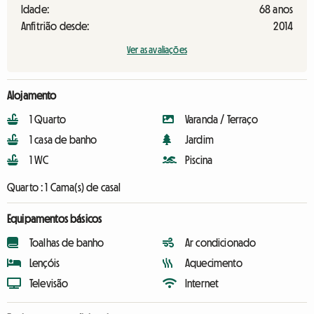
Idade:
68 anos
Anfitrião desde:
2014
Ver as avaliações
Alojamento
1 Quarto
Varanda / Terraço
1 casa de banho
Jardim
1 WC
Piscina
Quarto :
1 Cama(s) de casal
Equipamentos básicos
Toalhas de banho
Ar condicionado
Lençóis
Aquecimento
Televisão
Internet