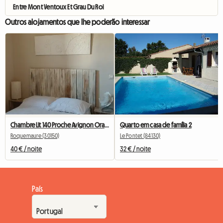
Entre Mont Ventoux Et Grau Du Roi
Outros alojamentos que lhe poderão interessar
Chambre Lit 140 Proche Avignon Orange A 20 Mn De Marcoule
Quarto em casa de família 2
Roquemaure (30150)
Le Pontet (84130)
40 € / noite
32 € / noite
País