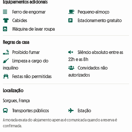
Equipamentos adicionais
Ferro de engomar
Pequeno-almoço
Cabides
Estacionamento gratuito
Máquina de lavar roupa
Regras da casa
Proibido fumar
Silêncio absoluto entre as
22h e as 8h
Limpeza a cargo do
inquilino
Convidados não
autorizados
Festas não permitidas
Localização
Sorgues, França
Transportes públicos
Estação
A morada exata do alojamento apenas é comunicada quando a reserva é
confirmada.