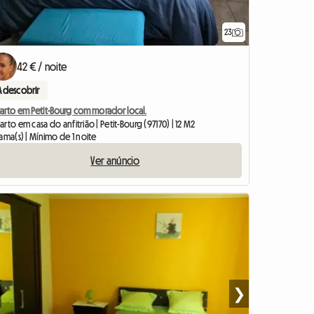
23
42 € / noite
A descobrir
arto em Petit-Bourg com morador local.
rto em casa do anfitrião | Petit-Bourg (97170) | 12 M2
ama(s) | Mínimo de 1 noite
Ver anúncio
❯