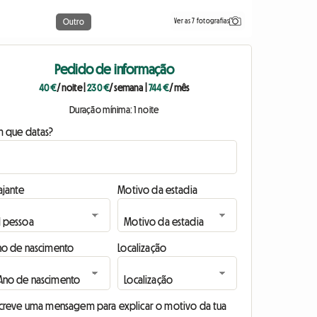
Ver as 7 fotografias
Outro
Pedido de informação
40 €
/ noite
|
230 €
/ semana
|
744 €
/ mês
Duração mínima: 1 noite
m que datas?
ajante
Motivo da estadia
no de nascimento
Localização
screve uma mensagem para explicar o motivo da tua