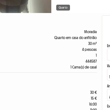
Quarto
Moradia
Quarto em casa do anfitrião
30 m²
E
4 pessoas
1
444587
Vi
1 Cama(s) de casal
A
30 €
15 €
16:00
E