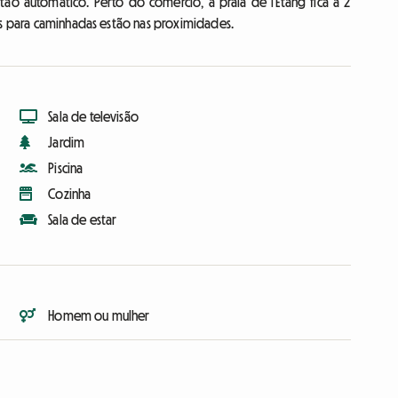
ão automático. Perto do comércio, a praia de l'Étang fica a 2
os para caminhadas estão nas proximidades.
Sala de televisão
Jardim
Piscina
Cozinha
Sala de estar
Homem ou mulher