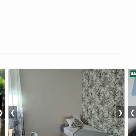
Víd
❯
❮
❯
❮