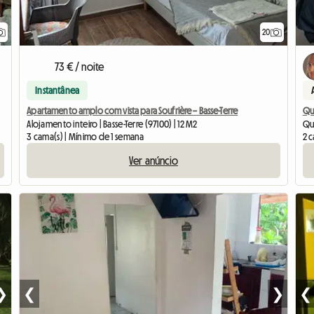
20
73 € / noite
Instantânea
Apartamento amplo com vista para Soufrière – Basse-Terre
Qu
Alojamento inteiro | Basse-Terre (97100) | 12 M2
Qua
3 cama(s) | Mínimo de 1 semana
2 c
Ver anúncio
❯
❮
❯
❮