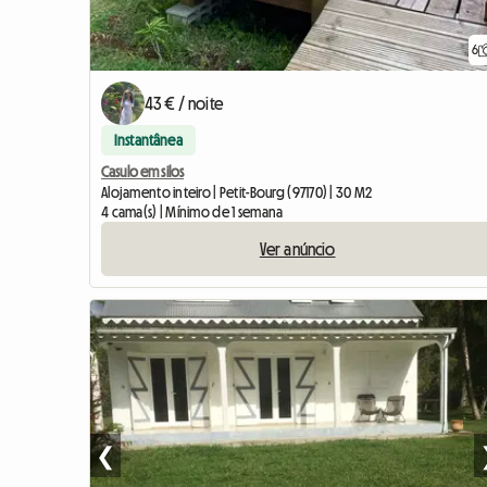
6
43 € / noite
Instantânea
Casulo em silos
Alojamento inteiro | Petit-Bourg (97170) | 30 M2
4 cama(s) | Mínimo de 1 semana
Ver anúncio
❮