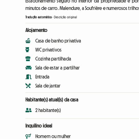
Estacionamento seguro no interior da propriedade e port
minutos de carro. Malendure, a Soufrière e numerosos trilh
Tradução automática
-
Descrição original
Alojamento
Casa de banho privativa
WC privativos
Cozinha partilhada
Sala de estar a partilhar
Entrada
Sala de jantar
Habitante(s) atual(is) da casa
2 habitante(s)
Inquilino ideal
Homem ou mulher