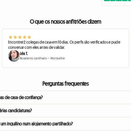
O que os nossos anfitriões dizem
Encontrei 2 colegas de casa em 10 dias. Os perfis são verificados e pude
conversar com eles antes de validar.
Léa T.
Alojamento partilhado — Montpellier
Perguntas frequentes
s de casa de confiança?
icados. Pode consultar as avaliações, trocar mensagens e organizar visitas antes de 
árias candidaturas?
 escolhe livremente o inquilino de alojamento partilhado que mais lhe convém. Nã
 um inquilino num alojamento partilhado?