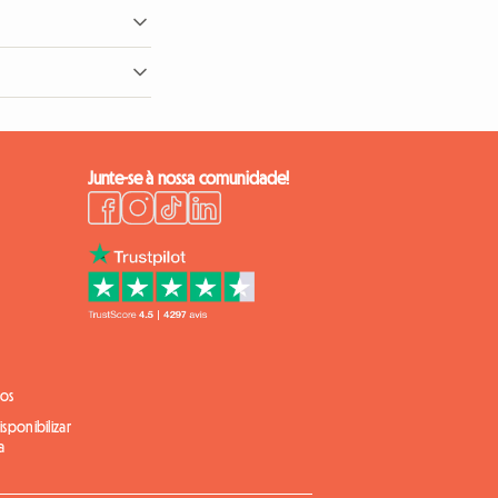
ucos dias.
ento fica à sua inteira
ar qualquer ambiguidade.
Junte-se à nossa comunidade!
ios
sponibilizar
a