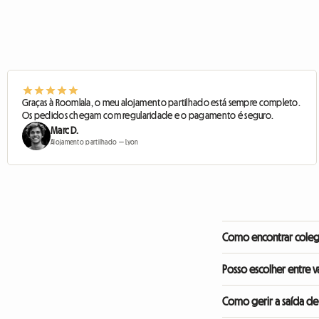
Graças à Roomlala, o meu alojamento partilhado está sempre completo.
Os pedidos chegam com regularidade e o pagamento é seguro.
Marc D.
Alojamento partilhado — Lyon
Como encontrar colega
Todos os perfis são verif
Posso escolher entre v
reserva.
Sim, recebe os pedidos e
Como gerir a saída de
obrigação de aceitar.