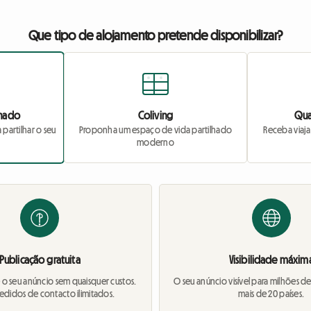
Que tipo de alojamento pretende disponibilizar?
lhado
Coliving
Qua
partilhar o seu
Proponha um espaço de vida partilhado
Receba via
moderno
Publicação gratuita
Visibilidade máxim
 o seu anúncio sem quaisquer custos.
O seu anúncio visível para milhões de
edidos de contacto ilimitados.
mais de 20 países.