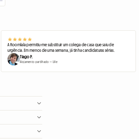
A Roomlala permitiu-me substituir um colega de casa que saiu de
urgência. Em menos de uma semana, já tinha candidaturas sérias.
Tiago P.
Alojamento partilhado — Lille
validar um pedido de
o existe qualquer