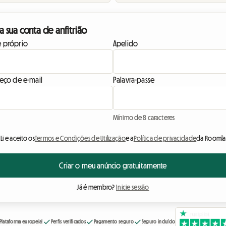
 a sua conta de anfitrião
 próprio
Apelido
eço de e-mail
Palavra-passe
Mínimo de 8 caracteres
Li e aceito os
Termos e Condições de Utilização
e a
Política de privacidade
da Roomlal
Criar o meu anúncio gratuitamente
Já é membro?
Inicie sessão
Plataforma europeia!
Perfis verificados
Pagamento seguro
Seguro incluído