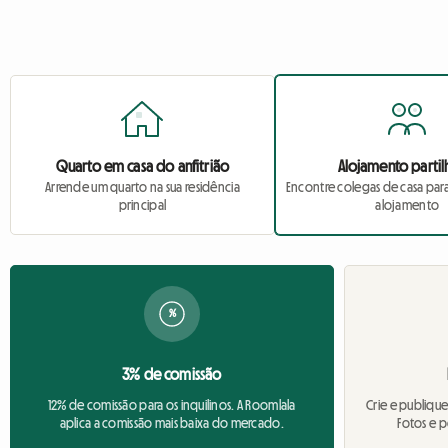
Quarto em casa do anfitrião
Alojamento parti
Arrende um quarto na sua residência
Encontre colegas de casa para 
principal
alojamento
%
3% de comissão
12% de comissão para os inquilinos. A Roomlala
Crie e publique
aplica a comissão mais baixa do mercado.
Fotos e p