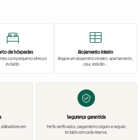
rto de hóspedes
Alojamento inteiro
jantes com pequeno-almoço
Alugue um alojamento inteiro: apartamento,
incluído
casa, estúdio...
a
Segurança garantida
 utilizadores em
Perfis verificados, pagamento seguro e seguro
incluído em cada reserva.