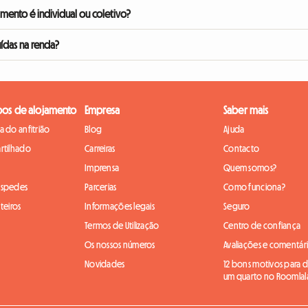
úncio para indicar que o quarto está disponível. Os pedidos costumam retomar em po
mento é individual ou coletivo?
la facilita o contacto entre as partes, mas a escolha do tipo de contrato de arrendam
uídas na renda?
or de aluguel com ou sem taxas inclusas. Especifique isso no seu anúncio para evit
pos de alojamento
Empresa
Saber mais
 do anfitrião
Blog
Ajuda
rtilhado
Carreiras
Contacto
Imprensa
Quem somos?
óspedes
Parcerias
Como funciona?
teiros
Informações legais
Seguro
Termos de Utilização
Centro de confiança
Os nossos números
Avaliações e comentár
Novidades
12 bons motivos para di
um quarto no Roomlal