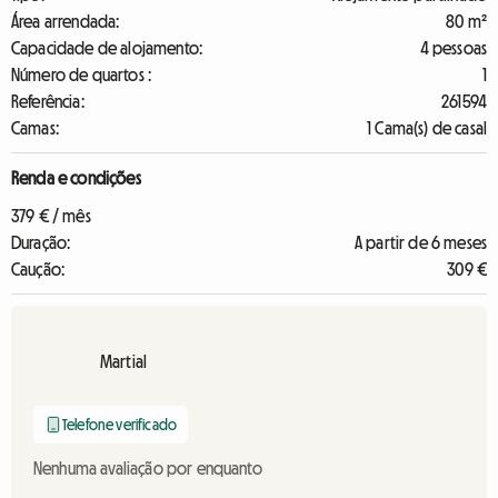
Área arrendada:
80 m²
Capacidade de alojamento:
4 pessoas
Número de quartos :
1
Referência:
261594
Camas:
1 Cama(s) de casal
Renda e condições
379 € / mês
Duração:
A partir de 6 meses
Caução:
309 €
Martial
Telefone verificado
Nenhuma avaliação por enquanto