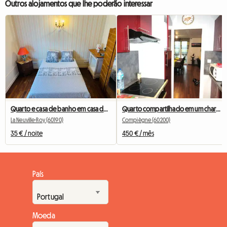
Outros alojamentos que lhe poderão interessar
Quarto e casa de banho em casa do anfitrião
Quarto compartilhado em um charmoso F4 ​​mobiliado para 3
La Neuville-Roy (60190)
Compiègne (60200)
35 € / noite
450 € / mês
País
Moeda