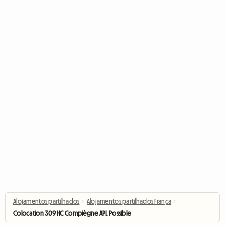
Alojamentos partilhados
›
Alojamentos partilhados França
›
Colocation 309 HC Compiègne APL Possible