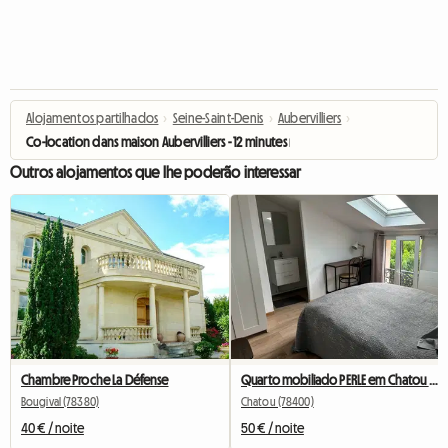
Alojamentos partilhados
›
Seine-Saint-Denis
›
Aubervilliers
›
Co-location dans maison Aubervilliers - 12 minutes métro
Outros alojamentos que lhe poderão interessar
Chambre Proche La Défense
Quarto mobiliado PERLE em Chatou com banheiro privativo
Bougival (78380)
Chatou (78400)
40 € / noite
50 € / noite