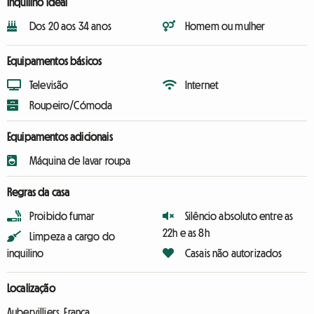
Inquilino ideal
Dos 20 aos 34 anos
Homem ou mulher
Equipamentos básicos
Televisão
Internet
Roupeiro/Cómoda
Equipamentos adicionais
Máquina de lavar roupa
Regras da casa
Proibido fumar
Silêncio absoluto entre as
22h e as 8h
Limpeza a cargo do
inquilino
Casais não autorizados
Localização
Aubervilliers, França