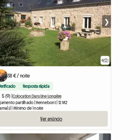
❯
6
38 € / noite
Verificado
Resposta rápida
5 (9) |
Colocation Dans Une Longère
ojamento partilhado | Hennebont | 12 M2
ama(s) | Mínimo de 1 noite
Ver anúncio