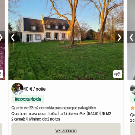
❯
❮
❯
❮
6
40 € / noite
Resposta rápida
Quarto de 22 m2 com vista para o parque paisagístico
Quarto em casa do anfitrião | La Trinité-sur-Mer (56470) | 15 M2
Qua
2 cama(s) | Mínimo de 2 noites
2 c
Ver anúncio