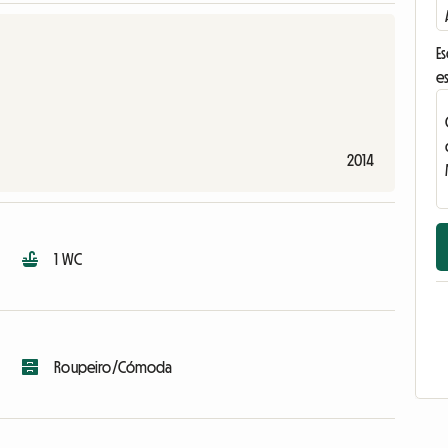
E
e
2014
1 WC
Roupeiro/Cómoda