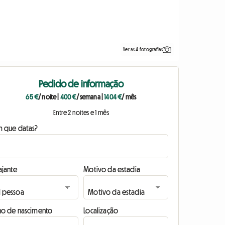
Ver as 4 fotografias
Pedido de informação
65 €
/ noite
|
400 €
/ semana
|
1404 €
/ mês
Entre 2 noites e 1 mês
m que datas?
ajante
Motivo da estadia
no de nascimento
Localização