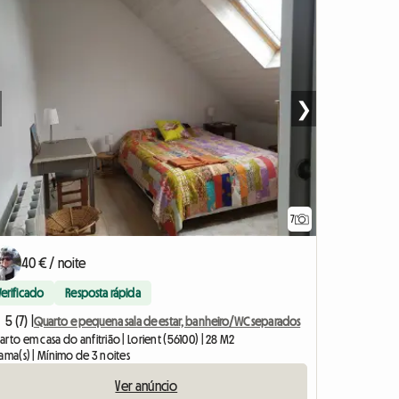
❯
7
40 € / noite
Verificado
Resposta rápida
5 (7) |
Quarto e pequena sala de estar, banheiro/WC separados
rto em casa do anfitrião | Lorient (56100) | 28 M2
ama(s) | Mínimo de 3 noites
Ver anúncio