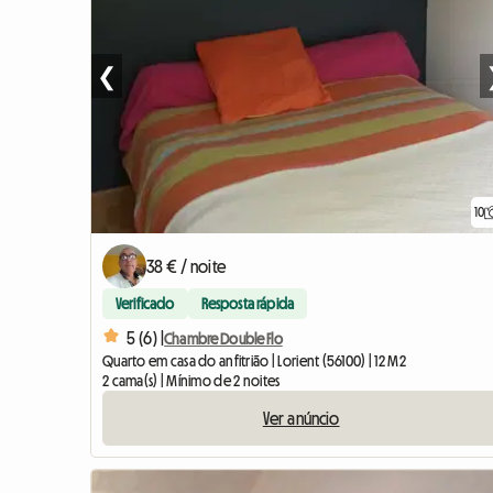
❮
10
38 € / noite
Verificado
Resposta rápida
5 (6) |
Chambre Double Flo
Quarto em casa do anfitrião | Lorient (56100) | 12 M2
2 cama(s) | Mínimo de 2 noites
Ver anúncio