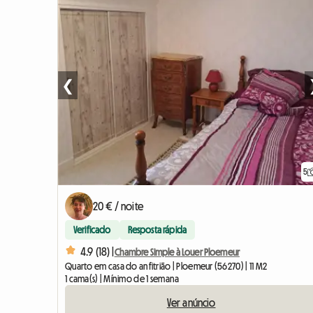
❮
5
20 € / noite
Verificado
Resposta rápida
4.9 (18) |
Chambre Simple à Louer Ploemeur
Quarto em casa do anfitrião | Ploemeur (56270) | 11 M2
1 cama(s) | Mínimo de 1 semana
Ver anúncio