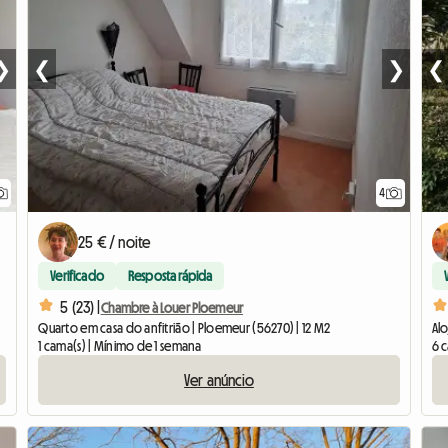
❯
❮
❯
❮
4
25 € / noite
Verificado
Resposta rápida
5 (23) |
Chambre à Louer Ploemeur
Quarto em casa do anfitrião | Ploemeur (56270) | 12 M2
Al
1 cama(s) | Mínimo de 1 semana
6 c
Ver anúncio