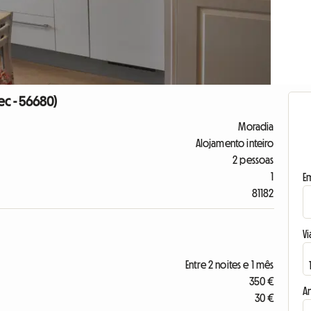
ec - 56680)
Moradia
Alojamento inteiro
2 pessoas
1
E
81182
Vi
Entre 2 noites e 1 mês
350 €
A
30 €