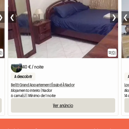
❯
❮
❯
❮
12
40 € / noite
A descobrir
Bel Et Grand Appartement Équipé À Nador
Lo
Alojamento inteiro | Nador
Al
6 cama(s) | Mínimo de 1 noite
14 
Ver anúncio