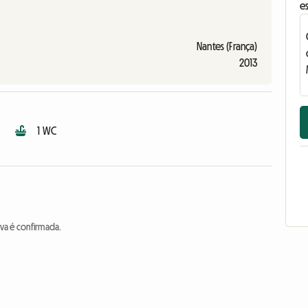
e
Nantes (França)
2013
1 WC
va é confirmada.