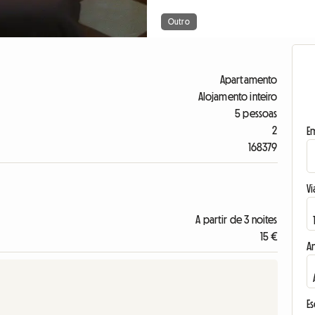
Outro
Apartamento
Alojamento inteiro
5 pessoas
2
E
168379
Vi
A partir de 3 noites
15 €
A
E