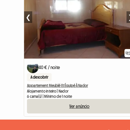
❮
12
40 € / noite
A descobrir
Appartement Meublé Et Équipé À Nador
Alojamento inteiro | Nador
6 cama(s) | Mínimo de 1 noite
Ver anúncio