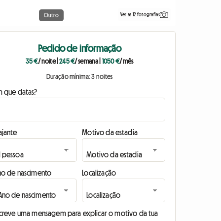
Ver as 12 fotografias
Outro
Pedido de informação
35 €
/ noite
|
245 €
/ semana
|
1050 €
/ mês
Duração mínima: 3 noites
m que datas?
ajante
Motivo da estadia
no de nascimento
Localização
screve uma mensagem para explicar o motivo da tua