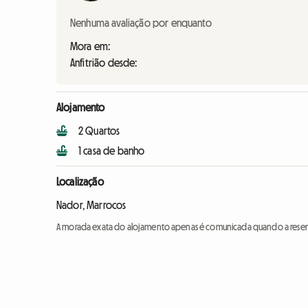
Nenhuma avaliação por enquanto
Mora em:
Anfitrião desde:
Alojamento
2 Quartos
1 casa de banho
Localização
Nador, Marrocos
A morada exata do alojamento apenas é comunicada quando a reser