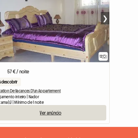
❯
12
57 € / noite
A descobrir
cation De Vacances D'un Appartement
ojamento inteiro | Nador
cama(s) | Mínimo de 1 noite
Ver anúncio