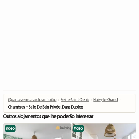
Quartos em casa do anfitrião
›
Seine-Saint-Denis
›
Noisy-le-Grand
›
Chambres + Salle De Bain Privée, Dans Duplex
Outros alojamentos que lhe poderão interessar
Vídeo
Vídeo