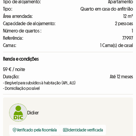
Tipo de alojamento:
Apartamento
Tipo:
Quarto em casa do anfitrião
Área arrendada:
12 m²
Capacidade de alojamento:
2 pessoas
Número de quartos :
1
Referência:
77997
Camas:
1 Cama(s) de casal
Renda e condições
59 € / noite
Duração:
Até 12 meses
- Elegível para subsídios à habitação (APL, ALS)
- Domiciliação possível
Didier
Verificado pela Roomlala
Identidade verificada