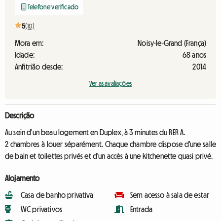
Telefone verificado
5
(10)
Mora em:
Noisy-le-Grand (França)
Idade:
68 anos
Anfitrião desde:
2014
Ver as avaliações
Descrição
Au sein d'un beau logement en Duplex, à 3 minutes du RER A.
2 chambres à louer séparément. Chaque chambre dispose d'une salle
de bain et toilettes privés et d'un accès à une kitchenette quasi privé.
Alojamento
Casa de banho privativa
Sem acesso à sala de estar
WC privativos
Entrada