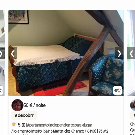
❯
❮
❯
❮
4
50 € / noite
A descobrir
Ch
5 (1) |
Apartamento independente para alugar
Qua
Alojamento inteiro | Saint-Martin-des-Champs (18140) | 75 M2