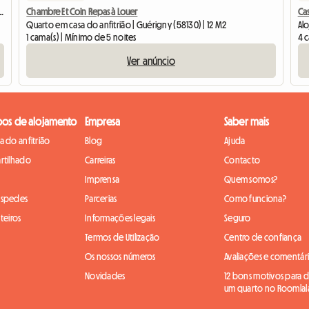
para alugar no campo, com um amplo jardim.
Chambre Et Coin Repas à Louer
Cas
Quarto em casa do anfitrião | Guérigny (58130) | 12 M2
Alo
1 cama(s) | Mínimo de 5 noites
4 
Ver anúncio
pos de alojamento
Empresa
Saber mais
 do anfitrião
Blog
Ajuda
rtilhado
Carreiras
Contacto
Imprensa
Quem somos?
óspedes
Parcerias
Como funciona?
teiros
Informações legais
Seguro
Termos de Utilização
Centro de confiança
Os nossos números
Avaliações e comentár
Novidades
12 bons motivos para di
um quarto no Roomlal