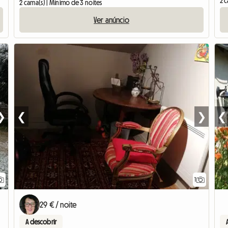
2 c
2 cama(s) | Mínimo de 3 noites
Ver anúncio
❯
❮
❯
❮
1
Ver 
29 € / noite
A descobrir