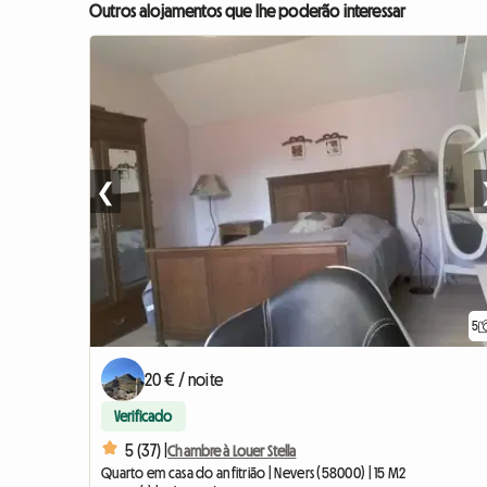
Outros alojamentos que lhe poderão interessar
❮
5
20 € / noite
Verificado
5 (37) |
Chambre à Louer Stella
Quarto em casa do anfitrião | Nevers (58000) | 15 M2