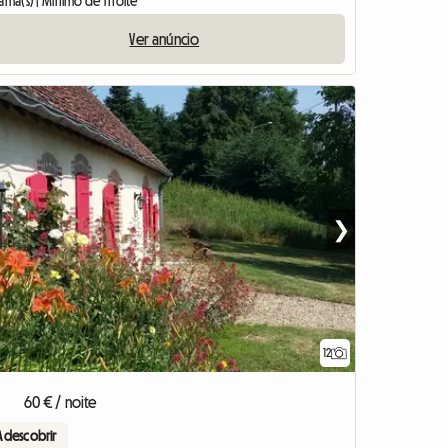
ama(s) | Mínimo de 1 noite
Ver anúncio
❯
12
o anúncio
60 € / noite
A descobrir