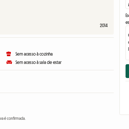
E
e
2014
Sem acesso à cozinha
Sem acesso à sala de estar
va é confirmada.