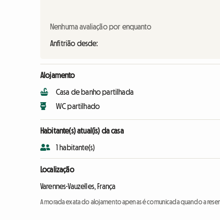
Nenhuma avaliação por enquanto
Anfitrião desde:
Alojamento
Casa de banho partilhada
WC partilhado
Habitante(s) atual(is) da casa
1 habitante(s)
Localização
Varennes-Vauzelles, França
A morada exata do alojamento apenas é comunicada quando a reser