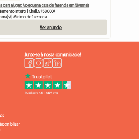
a para alugar: A pequena casa de fazenda em Nivernais
jamento inteiro | Challuy (58000)
cama(s) | Mínimo de 1 semana
Ver anúncio
Junte-se à nossa comunidade!
ios
sponibilizar
a