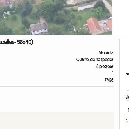
uzelles - 58640)
Moradia
Quarto de hóspedes
4 pessoas
1
E
77476
Vi
A