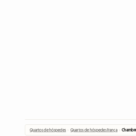
Quartos de hóspedes
›
Quartos de hóspedes França
›
Chambres 