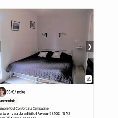
❯
11
55 € / noite
A descobrir
ambre Tout Confort à La Campagne
rto em casa do anfitrião | Raveau (58400) | 15 M2