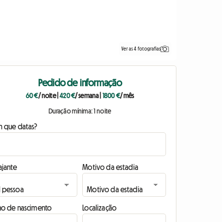
Ver as 4 fotografias
Pedido de informação
60 €
/ noite
|
420 €
/ semana
|
1800 €
/ mês
Duração mínima: 1 noite
m que datas?
ajante
Motivo da estadia
no de nascimento
Localização