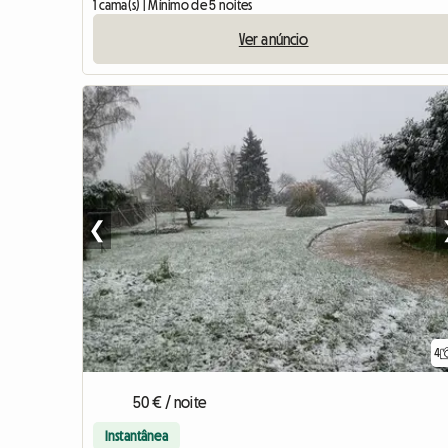
1 cama(s) | Mínimo de 5 noites
Ver anúncio
❮
4
50 € / noite
Instantânea