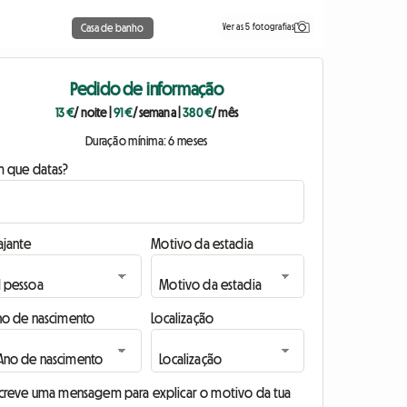
Ver as 5 fotografias
Casa de banho
Pedido de informação
13 €
/ noite
|
91 €
/ semana
|
380 €
/ mês
Duração mínima: 6 meses
m que datas?
ajante
Motivo da estadia
no de nascimento
Localização
screve uma mensagem para explicar o motivo da tua