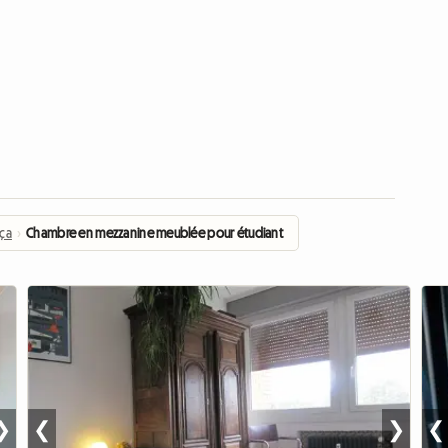
nça
›
Chambre en mezzanine meublée pour étudiant
❯
❮
❯
❮