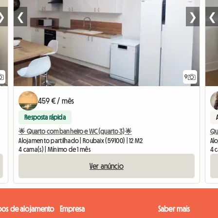
❯
❮
❯
❮
9
459 € / mês
Resposta rápida
🌟 Quarto com banheiro e WC (quarto 3)🌟
Qu
Alojamento partilhado | Roubaix (59100) | 12 M2
Alo
4 cama(s) | Mínimo de 1 mês
4 
Ver anúncio
pos de alojamento
Empresa
Saber mais