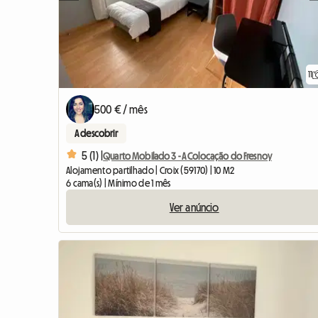
11
500 € / mês
A descobrir
5 (1) |
Quarto Mobilado 3 - A Colocação do Fresnoy
Alojamento partilhado | Croix (59170) | 10 M2
6 cama(s) | Mínimo de 1 mês
Ver anúncio