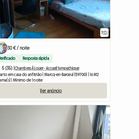
7
30 € / noite
Verificado
Resposta rápida
5 (35) |
Chambres À Louer - Accueil Sympathique
arto em casa do anfitrião | Marcq-en-Barœul (59700) | 16 M2
ama(s) | Mínimo de 1 noite
Ver anúncio