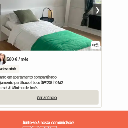
❯
10
580 € / mês
A descobrir
arto em apartamento compartilhado
jamento partilhado | Loos (59120) | 10 M2
cama(s) | Mínimo de 1 mês
Ver anúncio
Junte-se à nossa comunidade!