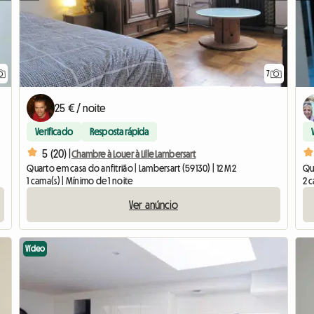
7
25 € / noite
Verificado
Resposta rápida
5 (20) |
Chambre à Louer à Lille Lambersart
Quarto em casa do anfitrião | Lambersart (59130) | 12 M2
Qu
1 cama(s) | Mínimo de 1 noite
2 c
Ver anúncio
Vídeo