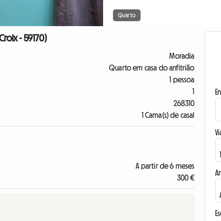
Quarto
oix - 59170)
Moradia
Quarto em casa do anfitrião
1 pessoa
1
E
268310
1 Cama(s) de casal
Vi
A partir de 6 meses
A
300 €
E