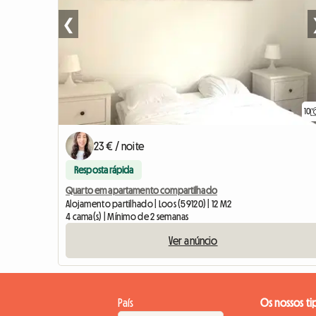
❮
10
23 € / noite
Resposta rápida
Quarto em apartamento compartilhado
Alojamento partilhado | Loos (59120) | 12 M2
4 cama(s) | Mínimo de 2 semanas
Ver anúncio
País
Os nossos ti