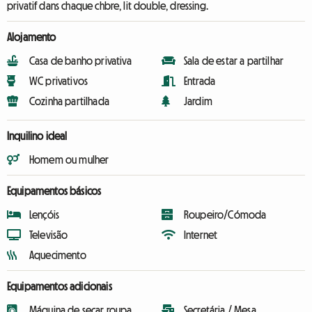
privatif dans chaque chbre, lit double, dressing.
Alojamento
Casa de banho privativa
Sala de estar a partilhar
WC privativos
Entrada
Cozinha partilhada
Jardim
Inquilino ideal
Homem ou mulher
Equipamentos básicos
Lençóis
Roupeiro/Cómoda
Televisão
Internet
Aquecimento
Equipamentos adicionais
Máquina de secar roupa
Secretária / Mesa