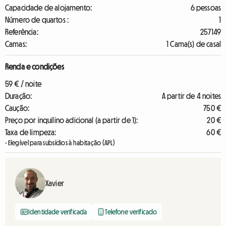
Capacidade de alojamento:
6 pessoas
Número de quartos :
1
Referência:
257149
Camas:
1 Cama(s) de casal
Renda e condições
59 € / noite
Duração:
A partir de 4 noites
Caução:
750 €
Preço por inquilino adicional (a partir de 1):
20 €
Taxa de limpeza:
60 €
- Elegível para subsídios à habitação (APL)
Xavier
Identidade verificada
Telefone verificado