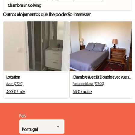
Chambre En Coliving
Outros alojamentos que lhe poderão interessar
Location
Chambre Avec Lit Double avec vue sur jardin
Avon (77210)
Fontainebleau (77300)
400 € / mês
65 € / noite
País