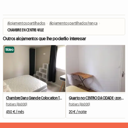
Alojamentos partilhados
›
Alojamentos partilhados França
›
CHAMBRE EN CENTRE-VILLE
Outros alojamentos que lhe poderão interessar
Vídeo
Chambre Dans Grande Colocation Très Bien Située
Quarto no CENTRO DA CIDADE - zona muito tranquila
Poitiers (86000)
Poitiers (86000)
450 € / mês
20 € / noite