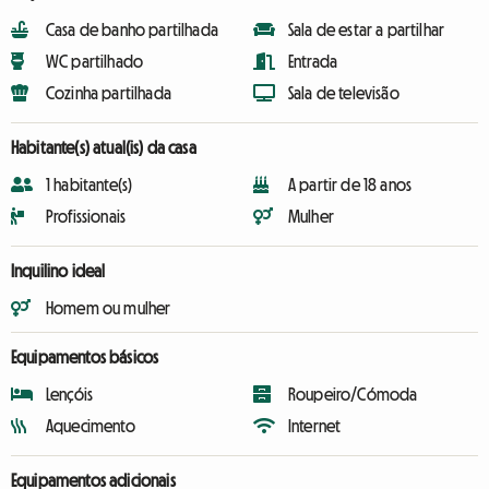
Casa de banho partilhada
Sala de estar a partilhar
WC partilhado
Entrada
Cozinha partilhada
Sala de televisão
Habitante(s) atual(is) da casa
1 habitante(s)
A partir de 18 anos
Profissionais
Mulher
Inquilino ideal
Homem ou mulher
Equipamentos básicos
Lençóis
Roupeiro/Cómoda
Aquecimento
Internet
Equipamentos adicionais