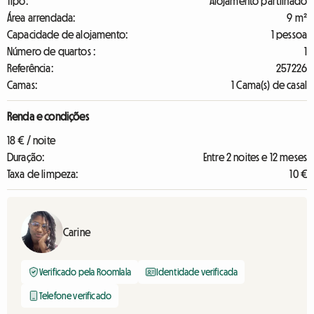
Tipo:
Alojamento partilhado
Área arrendada:
9 m²
Capacidade de alojamento:
1 pessoa
Número de quartos :
1
Referência:
257226
Camas:
1 Cama(s) de casal
Renda e condições
18 € / noite
Duração:
Entre 2 noites e 12 meses
Taxa de limpeza:
10 €
Carine
Verificado pela Roomlala
Identidade verificada
Telefone verificado