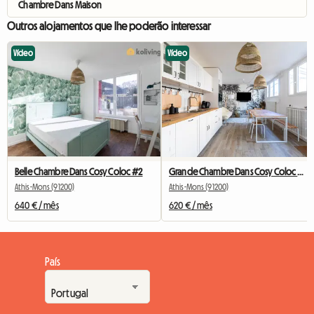
Chambre Dans Maison
Outros alojamentos que lhe poderão interessar
Vídeo
Vídeo
Belle Chambre Dans Cosy Coloc #2
Grande Chambre Dans Cosy Coloc #5 New York près d'olry
Athis-Mons (91200)
Athis-Mons (91200)
640 € / mês
620 € / mês
País