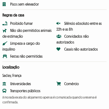
Pisos sem elevador
Regras da casa
Proibido fumar
Silêncio absoluto entre as
22h e as 8h
Não são permitidos animais
de estimação
Convidados não
autorizados
Limpeza a cargo do
inquilino
Casais não autorizados
Festas não permitidas
Localização
Saclay, França
Universidades
Comércio
Transportes públicos
A morada exata do alojamento apenas é comunicada quando a reserva é
confirmada.