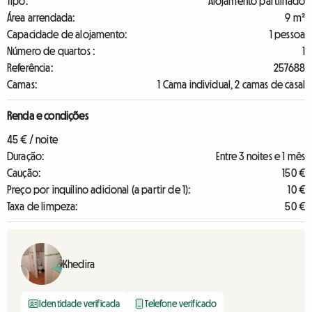
Tipo:
Alojamento partilhado
Área arrendada:
9 m²
Capacidade de alojamento:
1 pessoa
Número de quartos :
1
Referência:
257688
Camas:
1 Cama individual, 2 camas de casal
Renda e condições
45 € / noite
Duração:
Entre 3 noites e 1 mês
Caução:
150 €
Preço por inquilino adicional (a partir de 1):
10 €
Taxa de limpeza:
50 €
Khedira
Identidade verificada
Telefone verificado