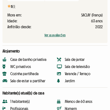
5
(1)
Mora em:
SACLAY (França)
Idade:
63 anos
Anfitrião desde:
2022
Ver as avaliações
Alojamento
Casa de banho privativa
Sala de jantar
WC privativos
Sala de televisão
Cozinha partilhada
Varanda / Terraço
Sala de estar a partilhar
Jardim
Habitante(s) atual(is) da casa
1 habitante(s)
Menos de 60 anos
Profissionais
Homem