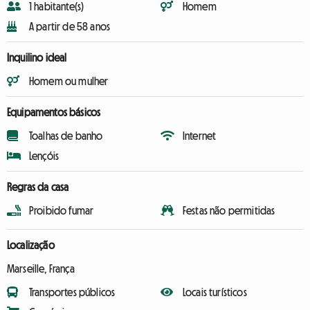
1 habitante(s)
Homem
A partir de 58 anos
Inquilino ideal
Homem ou mulher
Equipamentos básicos
Toalhas de banho
Internet
Lençóis
Regras da casa
Proibido fumar
Festas não permitidas
Localização
Marseille, França
Transportes públicos
Locais turísticos