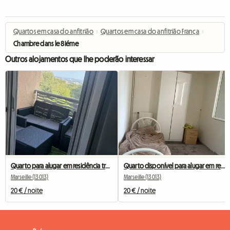
Quartos em casa do anfitrião
›
Quartos em casa do anfitrião França
›
Chambre dans le 8iéme
Outros alojamentos que lhe poderão interessar
Quarto para alugar em residência tranquila
Quarto disponível para alugar em residência familiar.
Marseille (13013)
Marseille (13013)
20 € / noite
20 € / noite