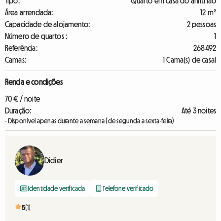
Tipo:
Quarto em casa do anfitrião
Área arrendada:
12 m²
Capacidade de alojamento:
2 pessoas
Número de quartos :
1
Referência:
268492
Camas:
1 Cama(s) de casal
Renda e condições
70 € / noite
Duração:
Até 3 noites
- Disponível apenas durante a semana (de segunda a sexta-feira)
Didier
Identidade verificada
Telefone verificado
5
(1)