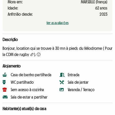
Mora em:
MARSEILLE (França)
Idade:
62 anos
Anfitrião desde:
2023
Ver as avaliações
Descrição
Bonjour, location qui se trouve à 30 mn à pieds du Vélodrome ( Pour
la CDM de rugby 🏉). 🙂
Alojamento
Casa de banho partilhada
Entrada
WC partilhado
Sala de jantar
Sem acesso à cozinha
Varanda / Terraço
Sala de estar a partilhar
Habitante(s) atual(is) da casa