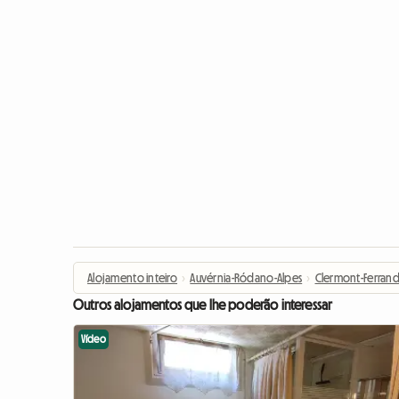
Alojamento inteiro
›
Auvérnia-Ródano-Alpes
›
Clermont-Ferran
Outros alojamentos que lhe poderão interessar
Vídeo