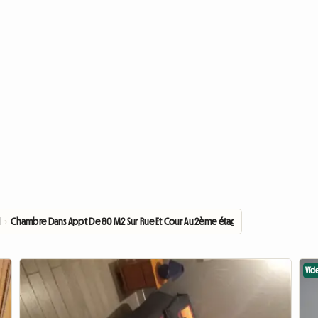
d
›
Chambre Dans Appt De 80 M2 Sur Rue Et Cour Au 2ème étage
Víd