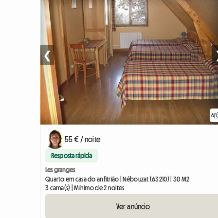
❮
6
55 € / noite
Resposta rápida
Les granges
Quarto em casa do anfitrião | Nébouzat (63210) | 30 M2
3 cama(s) | Mínimo de 2 noites
Ver anúncio