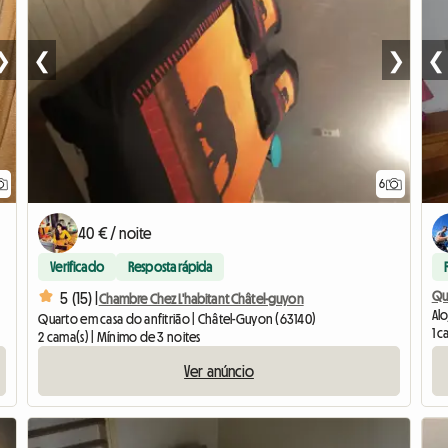
❯
❮
❯
❮
6
40 € / noite
Verificado
Resposta rápida
Qu
5 (15) |
Chambre Chez L'habitant Châtel-guyon
Al
Quarto em casa do anfitrião | Châtel-Guyon (63140)
1 c
2 cama(s) | Mínimo de 3 noites
Ver anúncio