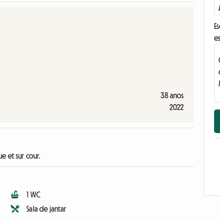
E
e
38 anos
2022
e et sur cour.
1 WC
Sala de jantar