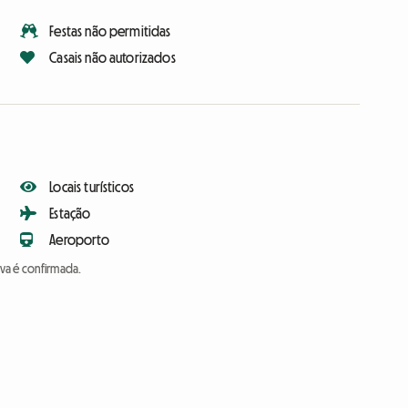
Festas não permitidas
Casais não autorizados
Locais turísticos
Estação
Aeroporto
va é confirmada.