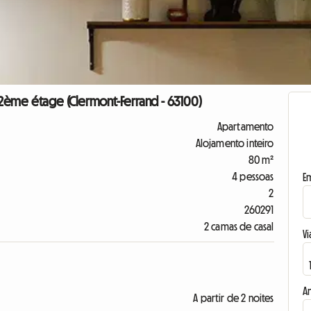
2ème étage (Clermont-Ferrand - 63100)
Apartamento
Alojamento inteiro
80 m²
4 pessoas
E
2
260291
2 camas de casal
Vi
A
A partir de 2 noites