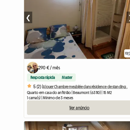
❮
10
290 € / mês
Resposta rápida
Master
5 (2) |
A louer Chambre meublée dans résidence de standing .
Quarto em casa do anfitrião | Beaumont (63110) | 15 M2
1 cama(s) | Mínimo de 3 meses
Ver anúncio