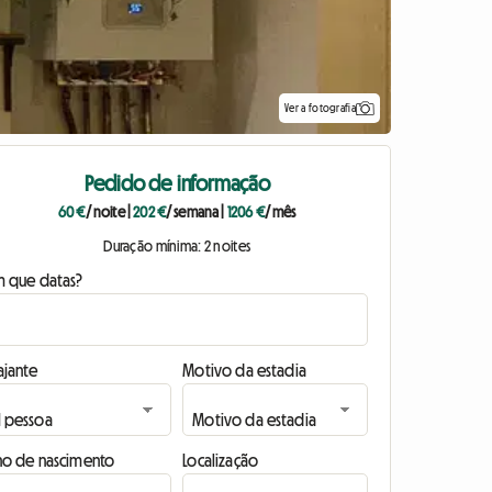
Ver a fotografia
Pedido de informação
60 €
/ noite
|
202 €
/ semana
|
1206 €
/ mês
Duração mínima: 2 noites
m que datas?
ajante
Motivo da estadia
no de nascimento
Localização