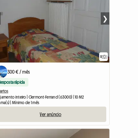
❯
8
300 € / mês
Resposta rápida
artos
ojamento inteiro | Clermont-Ferrand (63000) | 10 M2
ama(s) | Mínimo de 1 mês
Ver anúncio