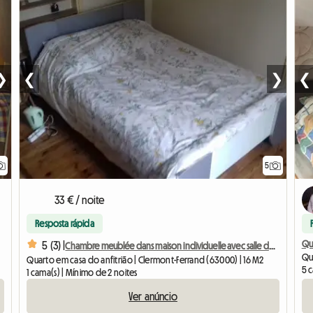
❯
❮
❯
❮
5
33 € / noite
Resposta rápida
Qu
5 (3) |
Chambre meublée dans maison individuelle avec salle de bain
Qua
Quarto em casa do anfitrião | Clermont-Ferrand (63000) | 16 M2
5 
1 cama(s) | Mínimo de 2 noites
Ver anúncio