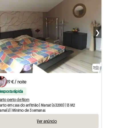
❯
7
19 € / noite
Resposta rápida
arto perto de Riom
rto em casa do anfitrião | Marsat (63200) | 13 M2
cama(s) | Mínimo de 3 semanas
Ver anúncio