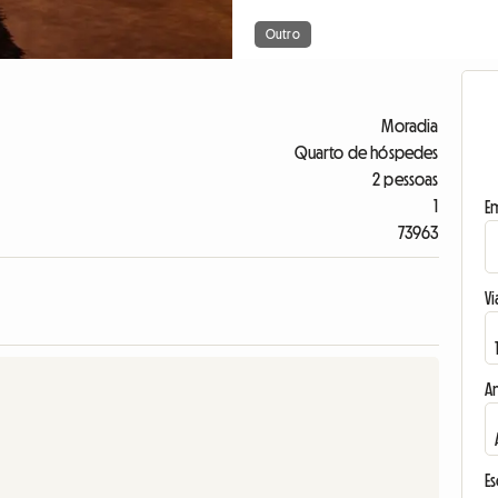
Outro
Moradia
Quarto de hóspedes
2 pessoas
1
E
73963
Vi
A
E