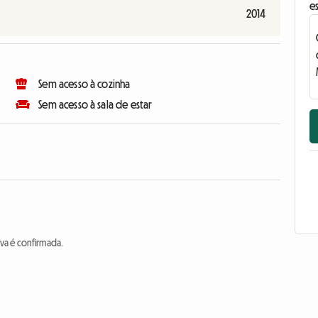
e
2014
Sem acesso à cozinha
Sem acesso à sala de estar
va é confirmada.