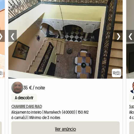
❯
❮
❯
❮
12
35 € / noite
A descobrir
CHAMBRE DANS RIAD
Sup
Alojamento inteiro | Marrakech (40000) | 150 M2
Al
6 cama(s) | Mínimo de 3 noites
4 c
Ver anúncio