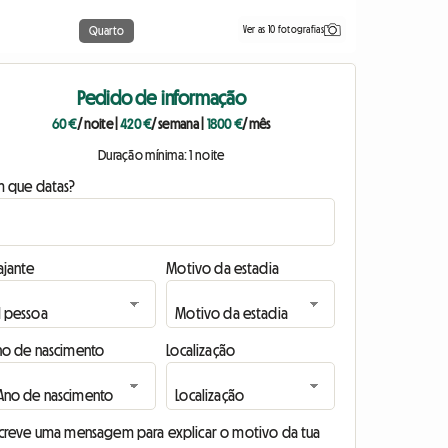
Ver as 10 fotografias
Quarto
Pedido de informação
60 €
/ noite
|
420 €
/ semana
|
1800 €
/ mês
Duração mínima: 1 noite
m que datas?
ajante
Motivo da estadia
no de nascimento
Localização
screve uma mensagem para explicar o motivo da tua