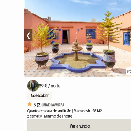
❮
8
89 € / noite
A descobrir
5 (2) |
RIAD JAWHARA
Quarto em casa do anfitrião | Marrakesh | 28 M2
2 cama(s) | Mínimo de 1 noite
Ver anúncio