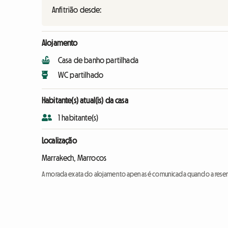
Anfitrião desde:
Alojamento
Casa de banho partilhada
WC partilhado
Habitante(s) atual(is) da casa
1 habitante(s)
Localização
Marrakech, Marrocos
A morada exata do alojamento apenas é comunicada quando a reser