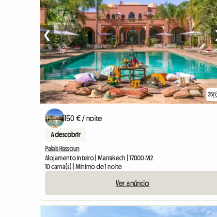
❮
25
150 € / noite
A descobrir
Palais Hassoun
Alojamento inteiro | Marrakech | 17000 M2
10 cama(s) | Mínimo de 1 noite
Ver anúncio