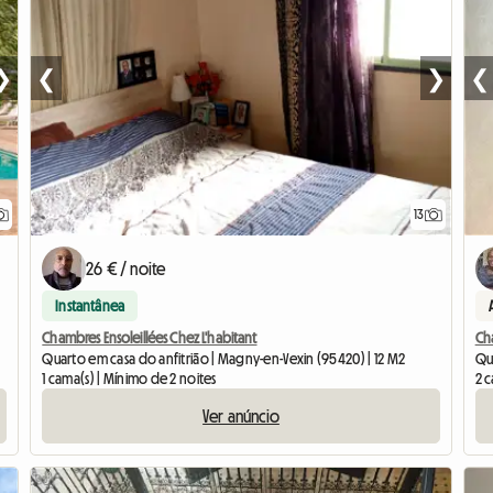
❯
❮
❯
❮
13
26 € / noite
Instantânea
Chambres Ensoleillées Chez L'habitant
Ch
Quarto em casa do anfitrião | Magny-en-Vexin (95420) | 12 M2
Qu
1 cama(s) | Mínimo de 2 noites
2 c
Ver anúncio