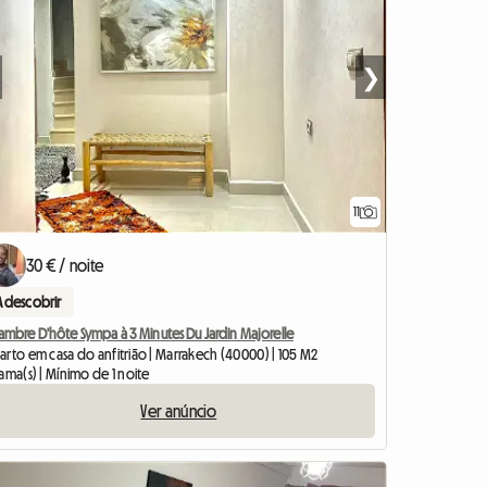
❯
11
30 € / noite
A descobrir
ambre D'hôte Sympa à 3 Minutes Du Jardin Majorelle
arto em casa do anfitrião | Marrakech (40000) | 105 M2
ama(s) | Mínimo de 1 noite
Ver anúncio