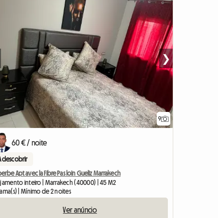
❯
9
60 € / noite
A descobrir
erbe Apt avec la Fibre Pas loin Gueliz Marrakech
ojamento inteiro | Marrakech (40000) | 45 M2
ama(s) | Mínimo de 2 noites
Ver anúncio