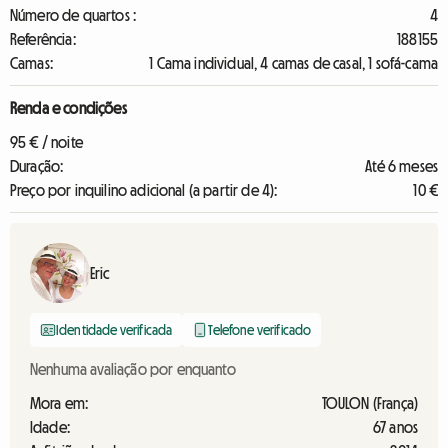
Número de quartos :
4
Referência:
188155
Camas:
1 Cama individual, 4 camas de casal, 1 sofá-cama
Renda e condições
95 € / noite
Duração:
Até 6 meses
Preço por inquilino adicional (a partir de 4):
10 €
Eric
Identidade verificada
Telefone verificado
Nenhuma avaliação por enquanto
Mora em:
TOULON (França)
Idade:
67 anos