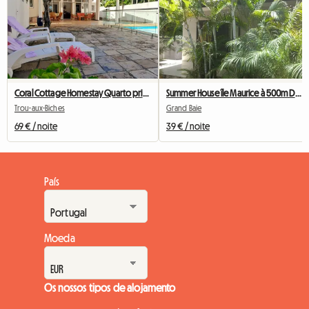
Coral Cottage Homestay Quarto privativo à beira-mar
Summer House île Maurice à 500m De La Plage
Trou-aux-Biches
Grand Baie
69 € / noite
39 € / noite
País
Moeda
Os nossos tipos de alojamento