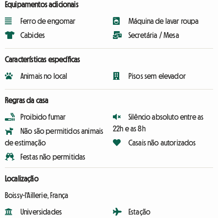
Equipamentos adicionais
Ferro de engomar
Máquina de lavar roupa
Cabides
Secretária / Mesa
Características específicas
Animais no local
Pisos sem elevador
Regras da casa
Proibido fumar
Silêncio absoluto entre as
22h e as 8h
Não são permitidos animais
de estimação
Casais não autorizados
Festas não permitidas
Localização
Boissy-l'Aillerie, França
Universidades
Estação