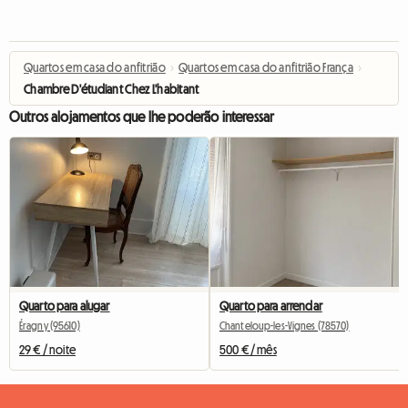
Quartos em casa do anfitrião
›
Quartos em casa do anfitrião França
›
Chambre D'étudiant Chez L'habitant
Outros alojamentos que lhe poderão interessar
Quarto para alugar
Quarto para arrendar
Éragny (95610)
Chanteloup-les-Vignes (78570)
29 € / noite
500 € / mês