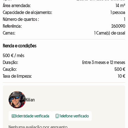
Área arrendada:
14 m²
Capacidade de alojamento:
1 pessoa
Número de quartos :
1
Referência:
260090
Camas:
1 Cama(s) de casal
Renda e condições
500 € / mês
Duração:
Entre 3 meses e 12 meses
Caução:
500 €
Taxa de limpeza:
10 €
Kilian
Identidade verificada
Telefone verificado
Nenhuma avaliação por enquanto