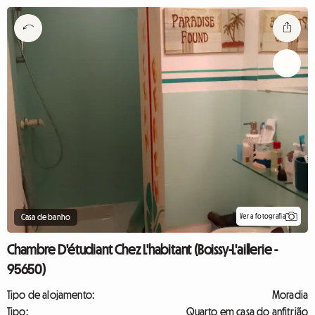
Ver a fotografia
Casa de banho
Chambre D'étudiant Chez L'habitant (Boissy-L'aillerie -
95650)
Tipo de alojamento:
Moradia
Tipo:
Quarto em casa do anfitrião