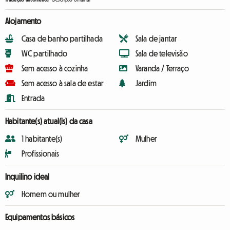
Alojamento
Casa de banho partilhada
Sala de jantar
WC partilhado
Sala de televisão
Sem acesso à cozinha
Varanda / Terraço
Sem acesso à sala de estar
Jardim
Entrada
Habitante(s) atual(is) da casa
1 habitante(s)
Mulher
Profissionais
Inquilino ideal
Homem ou mulher
Equipamentos básicos