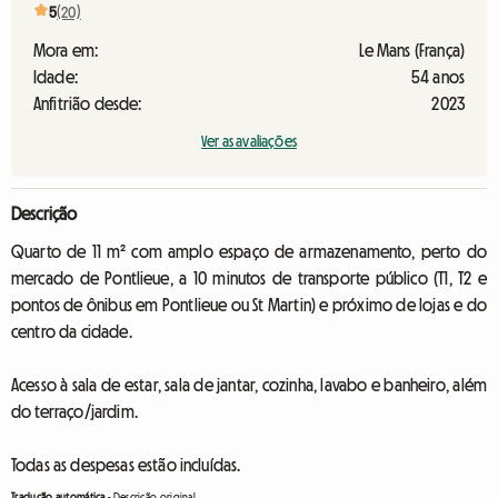
5
(20)
Mora em:
Le Mans (França)
Idade:
54 anos
Anfitrião desde:
2023
Ver as avaliações
Descrição
Quarto de 11 m² com amplo espaço de armazenamento, perto do
mercado de Pontlieue, a 10 minutos de transporte público (T1, T2 e
pontos de ônibus em Pontlieue ou St Martin) e próximo de lojas e do
centro da cidade.
Acesso à sala de estar, sala de jantar, cozinha, lavabo e banheiro, além
do terraço/jardim.
Todas as despesas estão incluídas.
Tradução automática
-
Descrição original