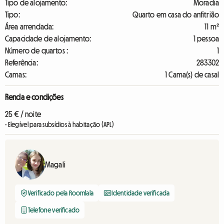
Tipo de alojamento:
Moradia
Tipo:
Quarto em casa do anfitrião
Área arrendada:
11 m²
Capacidade de alojamento:
1 pessoa
Número de quartos :
1
Referência:
283302
Camas:
1 Cama(s) de casal
Renda e condições
25 € / noite
- Elegível para subsídios à habitação (APL)
Magali
Verificado pela Roomlala
Identidade verificada
Telefone verificado