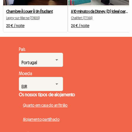
Chambre À Louer À Un Étudiant
A 10 minutos da Disney, (D) ideal para estágios ou trabalhos curtos
Lagny-sur-Marne (77400)
Chalifert (77144)
20 € / noite
24 € / noite
País
Moeda
Os nossos tipos de alojamento
Quarto em casa do anfitrião
Alojamento partilhado