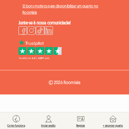
12 bons motivos para disponibilizar um quarto no
Roomlala
Junte-se à nossa comunidade!
© 2026 Roomlala
Como funciona
Iniciar sessão
Registar
+ anunciar quarto