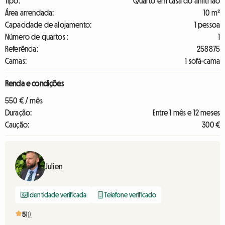
Tipo:
Quarto em casa do anfitrião
Área arrendada:
10 m²
Capacidade de alojamento:
1 pessoa
Número de quartos :
1
Referência:
258875
Camas:
1 sofá-cama
Renda e condições
550 € / mês
Duração:
Entre 1 mês e 12 meses
Caução:
300 €
Julien
Identidade verificada
Telefone verificado
5
(1)