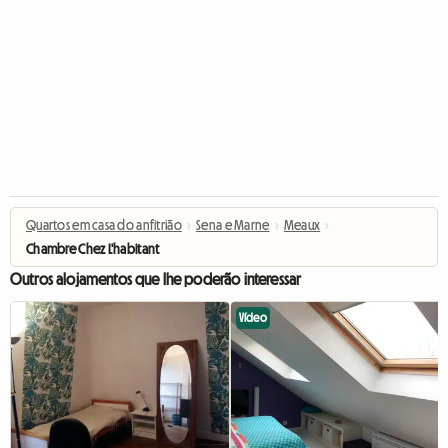
Quartos em casa do anfitrião
›
Sena e Marne
›
Meaux
›
Chambre Chez L'habitant
Outros alojamentos que lhe poderão interessar
Vídeo