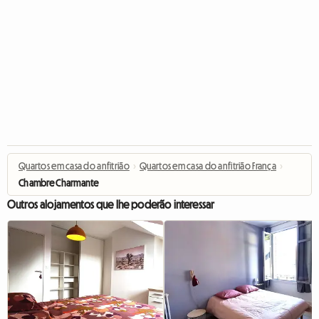
Quartos em casa do anfitrião
›
Quartos em casa do anfitrião França
›
Chambre Charmante
Outros alojamentos que lhe poderão interessar