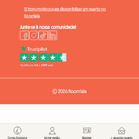
12 bons motivos para disponibilizar um quarto no
Roomlala
Junte-se à nossa comunidade!
© 2026 Roomlala
Como funciona
Iniciar sessão
Registar
+ anunciar quarto