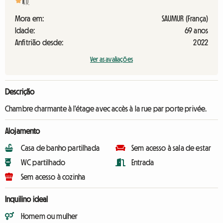
1
(1)
Mora em:
SAUMUR (França)
Idade:
69 anos
Anfitrião desde:
2022
Ver as avaliações
Descrição
Chambre charmante à l'étage avec accès à la rue par porte privée.
Alojamento
Casa de banho partilhada
Sem acesso à sala de estar
WC partilhado
Entrada
Sem acesso à cozinha
Inquilino ideal
Homem ou mulher