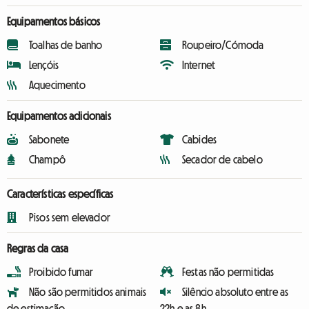
Equipamentos básicos
Toalhas de banho
Roupeiro/Cómoda
Lençóis
Internet
Aquecimento
Equipamentos adicionais
Sabonete
Cabides
Champô
Secador de cabelo
Características específicas
Pisos sem elevador
Regras da casa
Proibido fumar
Festas não permitidas
Não são permitidos animais
Silêncio absoluto entre as
de estimação
22h e as 8h