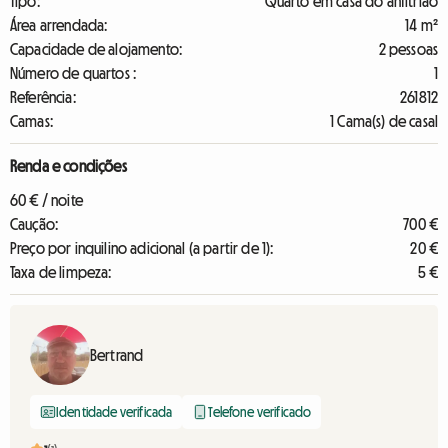
Tipo:
Quarto em casa do anfitrião
Área arrendada:
14 m²
Capacidade de alojamento:
2 pessoas
Número de quartos :
1
Referência:
261812
Camas:
1 Cama(s) de casal
Renda e condições
60 € / noite
Caução:
700 €
Preço por inquilino adicional (a partir de 1):
20 €
Taxa de limpeza:
5 €
Bertrand
Identidade verificada
Telefone verificado