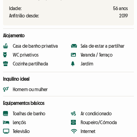
Idade:
56 anos
Anfitrião desde:
2019
Alojamento
Casa de banho privativa
Sala de estar a partilhar
WC privativos
Varanda / Terraço
Cozinha partilhada
Jardim
Inquilino ideal
Homem ou mulher
Equipamentos básicos
Toalhas de banho
Ar condicionado
Lençóis
Roupeiro/Cómoda
Televisão
Internet