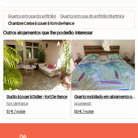
Quartos em casa do anfitrião
›
Quartos em casa do anfitrião Martinica
›
Chambre Cerise à Louer à Fort-de-France
Outros alojamentos que lhe poderão interessar
Studio à Louer à Didier - Fort De France
Quarto mobilado em alojamento partilhado
Fort-de-France
Le Lamentin
57 € / noite
50 € / noite
País