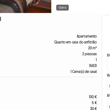
Outro
)
Apartamento
Quarto em casa do anfitrião
20 m²
2 pessoas
E
1
76831
1 Cama(s) de casal
Vi
A
100 €
5 €
30 €