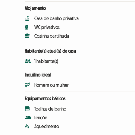
Alojamento
Casa de banho privativa
WC privativos
Cozinha partilhada
Habitante(s) atual(is) da casa
1 habitante(s)
Inquilino ideal
Homem ou mulher
Equipamentos básicos
Toalhas de banho
Lençóis
Aquecimento