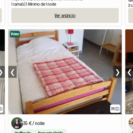
Qua
1 cama(s) | Mínimo de 1 noite
2 c
Ver anúncio
Vídeo
❯
❮
❯
❮
28
35 € / noite