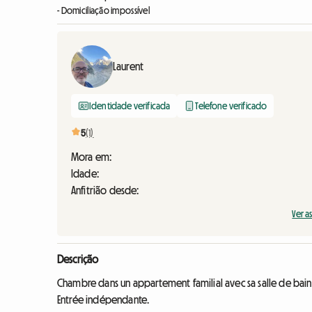
- Domiciliação impossível
Laurent
Identidade verificada
Telefone verificado
5
(1)
Mora em:
Idade:
Anfitrião desde:
Ver a
Descrição
Chambre dans un appartement familial avec sa salle de bains
Entrée indépendante.