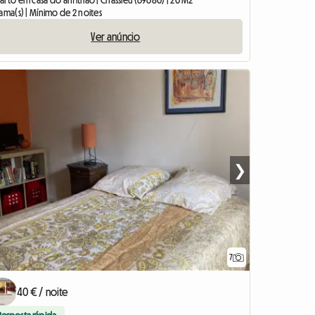
rto em casa do anfitrião | Chassieu (69680) | 20 M2
ama(s) | Mínimo de 2 noites
Ver anúncio
❯
7
40 € / noite