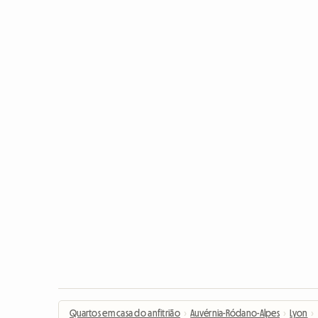
Quartos em casa do anfitrião
›
Auvérnia-Ródano-Alpes
›
Lyon
›