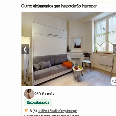
Outros alojamentos que lhe poderão interessar
❮
12
950 € / mês
Resposta rápida
5 (3) |
Joli Petit Studio Cosy Arpege