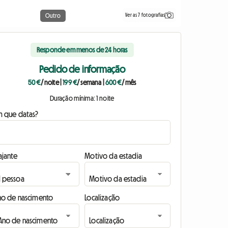
Ver as 7 fotografias
Outro
Responde em menos de 24 horas
Pedido de informação
50 €
/ noite
|
199 €
/ semana
|
600 €
/ mês
Duração mínima: 1 noite
m que datas?
ajante
Motivo da estadia
no de nascimento
Localização