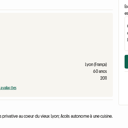
E
e
Lyon (França)
60 anos
2011
s avaliações
 privative au coeur du vieux Lyon; Accès autonome à une cuisine.