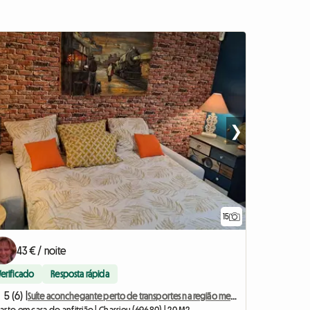
❯
15
43 € / noite
Verificado
Resposta rápida
5 (6) |
Suíte aconchegante perto de transportes na região metropolitana de Lyon.