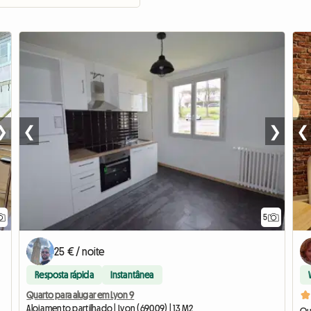
❯
❮
❯
❮
5
25 € / noite
Resposta rápida
Instantânea
Quarto para alugar em Lyon 9
Alojamento partilhado | Lyon (69009) | 13 M2