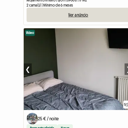
Alojamento inteiro | Lyon (69001) | 17 M2
2 cama(s) | Mínimo de 6 meses
Ver anúncio
Vídeo
❮
5
25 € / noite