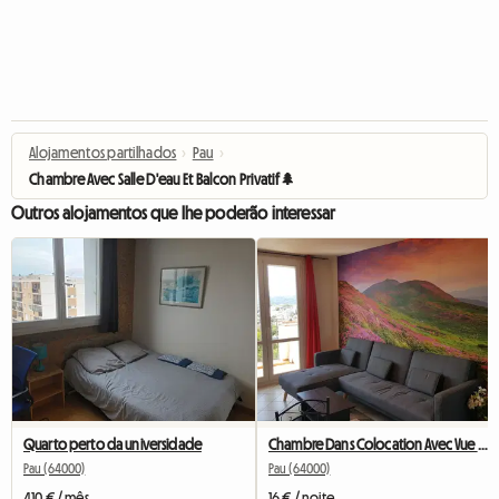
Alojamentos partilhados
›
Pau
›
Chambre Avec Salle D'eau Et Balcon Privatif🌲
Outros alojamentos que lhe poderão interessar
Quarto perto da universidade
Chambre Dans Colocation Avec Vue Sur Les Pyrénées à PAU
Pau (64000)
Pau (64000)
410 € / mês
16 € / noite