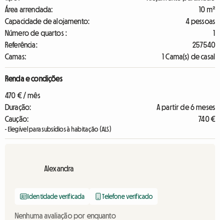
Área arrendada:
10 m²
Capacidade de alojamento:
4 pessoas
Número de quartos :
1
Referência:
257540
Camas:
1 Cama(s) de casal
Renda e condições
470 € / mês
Duração:
A partir de 6 meses
Caução:
740 €
- Elegível para subsídios à habitação (ALS)
Alexandra
Identidade verificada
Telefone verificado
Nenhuma avaliação por enquanto