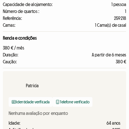
Capacidade de alojamento:
1 pessoa
Número de quartos :
1
Referência:
259218
Camas:
1 Cama(s) de casal
Renda e condições
380 € / mês
Duração:
A partir de 6 meses
Caução:
380 €
Patricia
Identidade verificada
Telefone verificado
Nenhuma avaliação por enquanto
Idade:
64 anos