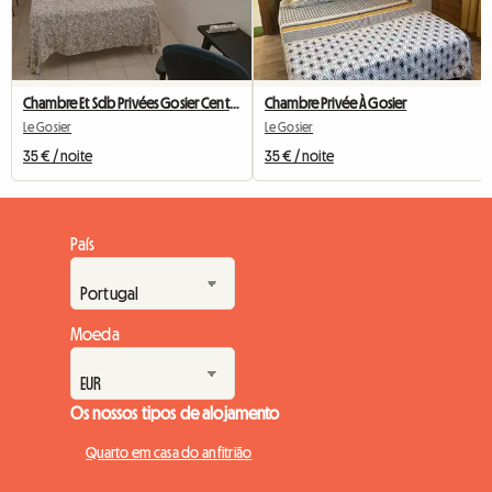
Chambre Et Sdb Privées Gosier Centre
Chambre Privée À Gosier
Le Gosier
Le Gosier
35 € / noite
35 € / noite
País
Moeda
Os nossos tipos de alojamento
Quarto em casa do anfitrião