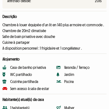
Anfitrião desde:
2015
Descrição
Chambre à louer équipée d’un lit en 140 plus armoire et commode .
Chambre de 20m2 climatisée
Salle de bain privative avec douche
Cuisine à partager
A disposition personnel : 1 frigidaire et 1 congélateur .
Alojamento
Casa de banho privativa
Varanda / Terraço
WC partilhado
Jardim
Cozinha partilhada
Piscina
Sem acesso à sala de estar
Habitante(s) atual(is) da casa
1 habitante(s)
Mulher