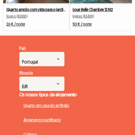
Quarto amplo com vista para o jardim
Loue Belle Chambre 12 M2
Toulon (83000)
Hyères (83400)
26 € / noite
50 € / noite
País
Moeda
Os nossos tipos de alojamento
Quarto em casa do anfitrião
Alojamento partilhado
Coliving