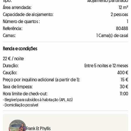
Tipo:
Alojamento partilhado
Área arrendada:
12 m²
Capacidade de alojamento:
2 pessoas
Número de quartos :
1
Referência:
80488
Camas:
1 Cama(s) de casal
Renda e condições
22 € / noite
Duração:
Entre 5 noites e 12 meses
Caução:
400 €
Preço por inquilino adicional (a partir de 1):
15 €
Taxa de limpeza:
30 €
Hora limite de check-out:
11:00
- Elegível para subsídios à habitação (APL, ALS)
- Domiciliação possível
Frank Et Phyllis