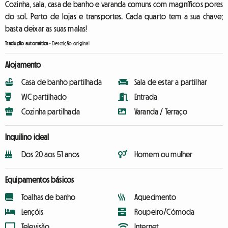
Cozinha, sala, casa de banho e varanda comuns com magníficos pores
do sol. Perto de lojas e transportes. Cada quarto tem a sua chave;
basta deixar as suas malas!
Tradução automática
-
Descrição original
Alojamento
Casa de banho partilhada
Sala de estar a partilhar
WC partilhado
Entrada
Cozinha partilhada
Varanda / Terraço
Inquilino ideal
Dos 20 aos 51 anos
Homem ou mulher
Equipamentos básicos
Toalhas de banho
Aquecimento
Lençóis
Roupeiro/Cómoda
Televisão
Internet