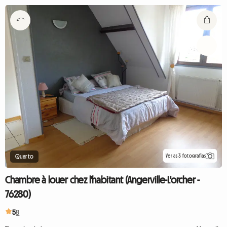
Ver as 3 fotografias
Quarto
Chambre à louer chez l'habitant (Angerville-L'orcher -
76280)
5
8