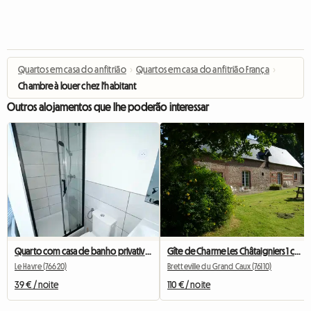
Quartos em casa do anfitrião
›
Quartos em casa do anfitrião França
›
Chambre à louer chez l'habitant
Outros alojamentos que lhe poderão interessar
Quarto com casa de banho privativa em anexo
Gîte de Charme Les Châtaigniers 1 chambre
Le Havre (76620)
Bretteville du Grand Caux (76110)
39 € / noite
110 € / noite