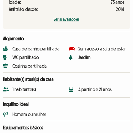
Idade:
73 anos
Anfitrião desde:
2014
Ver as avaliações
Alojamento
Casa de banho partilhada
Sem acesso à sala de estar
WC partilhado
Jardim
Cozinha partilhada
Habitante(s) atual(is) da casa
1 habitante(s)
A partir de 21 anos
Inquilino ideal
Homem ou mulher
Equipamentos básicos