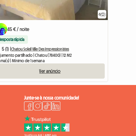
6
45 € / noite
Resposta rápida
5 (1) |
Chatou Soleil Ville Des Impressionistes
ojamento partilhado | Chatou (78400) | 12 M2
ama(s) | Mínimo de 1 semana
Ver anúncio
Junte-se à nossa comunidade!