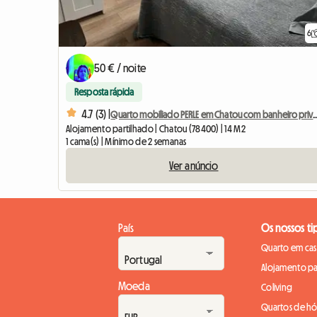
6
50 € / noite
Resposta rápida
4.7 (3) |
Quarto mobiliado PERLE em Chatou 
Alojamento partilhado | Chatou (78400) | 14 M2
1 cama(s) | Mínimo de 2 semanas
Ver anúncio
País
Os nossos ti
Quarto em casa
Alojamento pa
Moeda
Coliving
Quartos de h