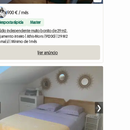
900 € / mês
Resposta rápida
Master
túdio independente muito bonito de 29 m2,
jamento inteiro | Athis-Mons (91200) | 29 M2
ama(s) | Mínimo de 1 mês
Ver anúncio
❯