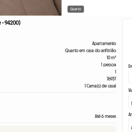
Quarto
e - 94200)
Apartamento
Quarto em casa do anfitrião
10 m²
1 pessoa
E
1
76937
1 Cama(s) de casal
Vi
A
Até 6 meses