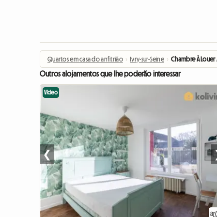
Quartos em casa do anfitrião
›
Ivry-sur-Seine
›
Chambre À Louer À
Outros alojamentos que lhe poderão interessar
Vídeo
❮
8