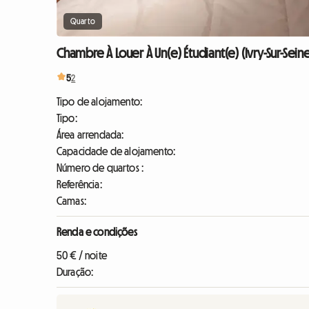
Quarto
Chambre À Louer À Un(e) Étudiant(e) (Ivry-Sur-Sein
5
2
Tipo de alojamento:
Tipo:
Área arrendada:
Capacidade de alojamento:
Número de quartos :
Referência:
Camas:
Renda e condições
50 € / noite
Duração: