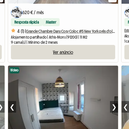
620 € / mês
Resposta rápida
Master
Es
4 (1) |
Grande Chambre Dans Cosy Coloc #5 New York près d'olry
Alo
Alojamento partilhado | Athis-Mons (91200) | 11 M2
1 c
9 cama(s) | Mínimo de 2 meses
Ver anúncio
Vídeo
❯
❮
❯
❮