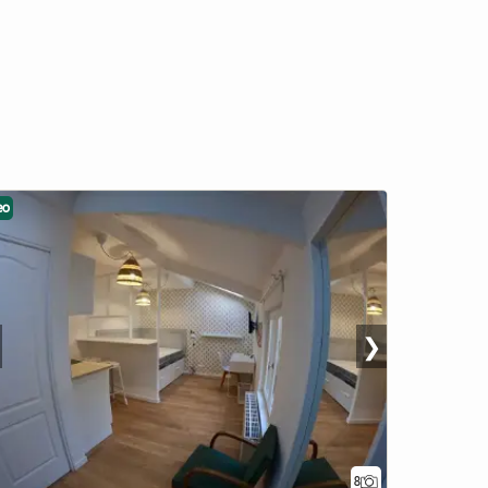
eo
❯
8