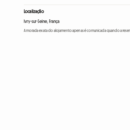
Localização
Ivry-sur-Seine, França
A morada exata do alojamento apenas é comunicada quando a reser