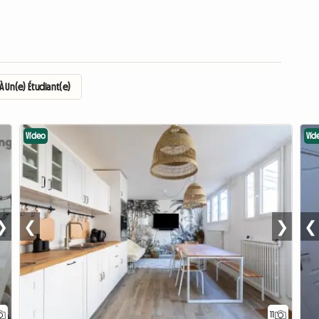
 Un(e) Étudiant(e)
Vídeo
Víd
❯
❮
❯
❮
11