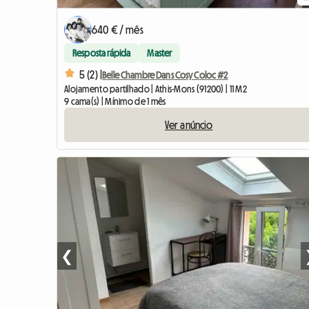
640 € / mês
Resposta rápida
Master
5 (2) |
Belle Chambre Dans Cosy Coloc #2
Alojamento partilhado | Athis-Mons (91200) | 11 M2
9 cama(s) | Mínimo de 1 mês
Ver anúncio
❮