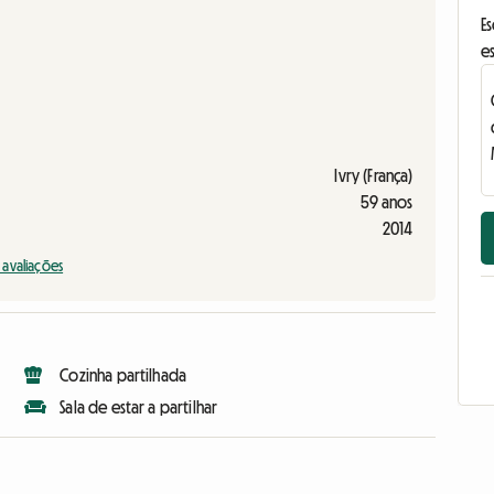
E
e
Ivry (França)
59 anos
2014
s avaliações
Cozinha partilhada
Sala de estar a partilhar