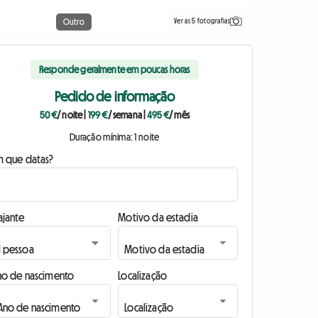
Ver as 5 fotografias
Outro
Responde geralmente em poucas horas
Pedido de informação
50 €
/ noite
|
199 €
/ semana
|
495 €
/ mês
Duração mínima: 1 noite
m que datas?
ajante
Motivo da estadia
no de nascimento
Localização