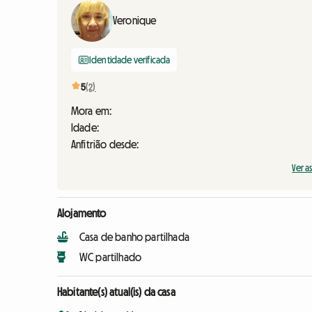
Veronique
Identidade verificada
5
(2)
Mora em:
Idade:
Anfitrião desde:
Ver a
Alojamento
Casa de banho partilhada
WC partilhado
Habitante(s) atual(is) da casa