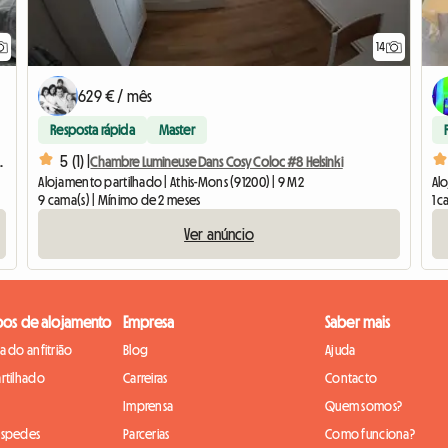
14
629 € / mês
Resposta rápida
Master
5 (1) |
com banheiro privativo
Chambre Lumineuse Dans Cosy Coloc #8 Helsinki
Alojamento partilhado | Athis-Mons (91200) | 9 M2
Al
9 cama(s) | Mínimo de 2 meses
1 c
Ver anúncio
pos de alojamento
Empresa
Saber mais
 do anfitrião
Blog
Ajuda
rtilhado
Carreiras
Contacto
Imprensa
Quem somos?
óspedes
Parcerias
Como funciona?