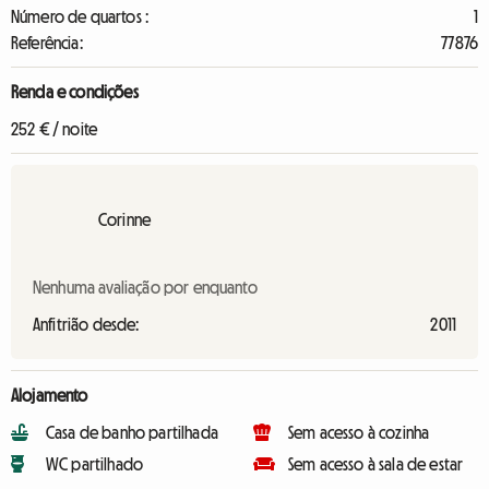
Número de quartos :
1
Referência:
77876
Renda e condições
252 € / noite
Corinne
Nenhuma avaliação por enquanto
Anfitrião desde:
2011
Alojamento
Casa de banho partilhada
Sem acesso à cozinha
WC partilhado
Sem acesso à sala de estar