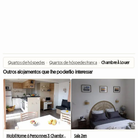
Quartos de hóspedes
›
Quartos de hóspedes França
›
Chambre À Louer
Outros alojamentos que lhe poderão interessar
Mobil Home 6 Personnes 3 Chambres 2 Salle D'O Et 2 WC
Sala Zen