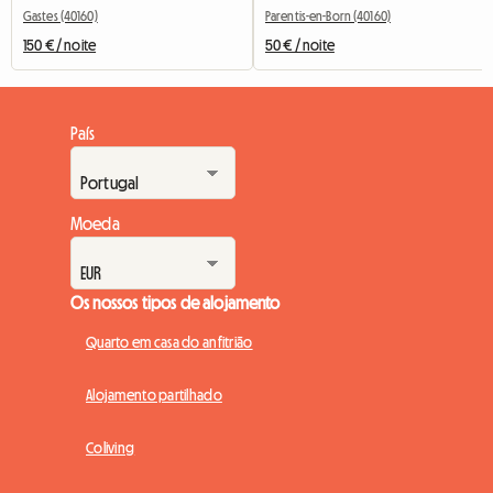
Gastes (40160)
Parentis-en-Born (40160)
150 € / noite
50 € / noite
País
Moeda
Os nossos tipos de alojamento
Quarto em casa do anfitrião
Alojamento partilhado
Coliving